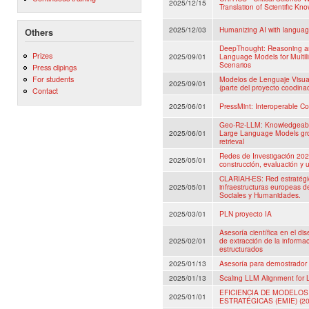
2025/12/15
Translation of Scientific Kn
2025/12/03
Humanizing AI with langua
Others
DeepThought: Reasoning an
Prizes
2025/09/01
Language Models for Multil
Scenarios
Press clipings
For students
Modelos de Lenguaje Visual
2025/09/01
(parte del proyecto coodina
Contact
2025/06/01
PressMint: Interoperable Co
Geo-R2-LLM: Knowledgeabl
2025/06/01
Large Language Models gro
retrieval
Redes de Investigación 202
2025/05/01
construcción, evaluación y
CLARIAH-ES: Red estratégica
2025/05/01
infraestructuras europeas d
Sociales y Humanidades.
2025/03/01
PLN proyecto IA
Asesoría científica en el di
2025/02/01
de extracción de la informac
estructurados
2025/01/13
Asesoría para demostrador 
2025/01/13
Scaling LLM Alignment for
EFICIENCIA DE MODELOS
2025/01/01
ESTRATÉGICAS (EMIE) (20