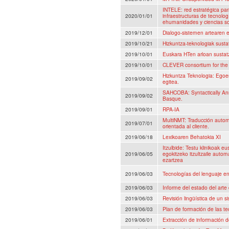
INTELE: red estratégica par
2020/01/01
infraestructuras de tecnolog
ehumanidades y ciencias so
2019/12/01
Dialogo-sistemen artearen 
2019/10/21
Hizkuntza-teknologiak susta
2019/10/01
Euskara HTen arloan susta
2019/10/01
CLEVER consortium for th
Hizkuntza Teknologia: Egoe
2019/09/02
egitea.
SAHCOBA: Syntactically Ann
2019/09/02
Basque.
2019/09/01
RPA-IA
MultiNMT: Traducción automá
2019/07/01
orientada al cliente.
2019/06/18
Lexikoaren Behatokia XI
Itzulbide: Testu klinikoak e
2019/06/05
egokitzeko itzultzaile auto
ezartzea
2019/06/03
Tecnologías del lenguaje en
2019/06/03
Informe del estado del arte
2019/06/03
Revisión lingüística de un 
2019/06/03
Plan de formación de las tec
2019/06/01
Extracción de información 