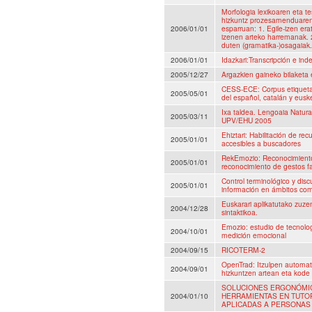
Morfologia lexikoaren eta t
hizkuntz prozesamenduaren 
2006/01/01
esparruan: 1. Egile-izen erat
izenen arteko harremanak. 2
duten (gramatika-)osagaiak.
2006/01/01
Idazkari:Transcripción e in
2005/12/27
Argazkien gaineko bilaketa 
CESS-ECE: Corpus etiqueta
2005/05/01
del español, catalán y eusk
Ixa taldea. Lengoaia Natu
2005/03/11
UPV/EHU 2005
Ehiztari: Habilitación de r
2005/01/01
accesibles a buscadores
RekEmozio: Reconocimient
2005/01/01
reconocimiento de gestos fa
Control terminológico y disc
2005/01/01
información en ámbitos com
Euskarari aplikatutako zuze
2004/12/28
sintaktikoa.
Emozio: estudio de tecnolog
2004/10/01
medición emocional
2004/09/15
RICOTERM-2
OpenTrad: Itzulpen automat
2004/09/01
hizkuntzen artean eta kode 
SOLUCIONES ERGONÓMIC
2004/01/10
HERRAMIENTAS EN TUTO
APLICADAS A PERSONAS