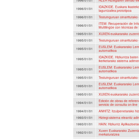
1996/01/01
HLEH Hiztegiaren bertsio elek
IDAZKIDE. Euskara ikastek
1996/01/01
laguntzailea:prototipoa
1996/01/01
Testuinguruan oinarritutako 
ITEM: Recuperación de Info
1996/01/01
Multilingüe con técnicas de 
1995/01/01
XUXEN euskararako zuzentza
1995/01/01
Testuinguruan oinarritutako
EUSLEM: Euskararako Lemati
1995/01/01
automatikoa
IDAZKIDE. Hizkuntza baten
1995/01/01
ikerketarako sistema adime
EUSLEM: Euskararako Lemati
1995/01/01
automatikoa
1995/01/01
Testuinguruan oinarritutako 
EUSLEM: Euskararako Lemati
1995/01/01
automatikoa
1995/01/01
XUXEN euskararako zuzentza
Edición de obras de referen
1994/01/01
servicio de consulta on-line
1994/01/01
ANHITZ: Itzulpenetarako hiz
1993/01/01
Hiztegi-sistema eleanitz adi
1993/01/01
HAIN: Hizkuntz Aplikazioet
Xuxen Euskararako Zuzentza
1992/01/01
merkaturatzea