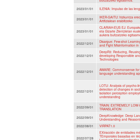
bultzatzeko egitasmoa.
2023/01/01
ILENIA: Impulso de las lengu
IKER-GAITU: hizkuntza ere
2023/01/01
Artifizialean erabiltzeko
CLARIAH-EUS EJ: Europako 
2023/01/01
eta Gizarte Zientzietan eus
aukera bultzatzeko egitasm
Disargue: Few-shot Learnin
2022/12/01
and Fight Misinformation in
DeepR3: Reducing, Reusing 
2022/12/01
developing Responsible a
Technologies
AWARE: Commonsense for a 
2022/12/01
language understanding app
LOTU: Analysis of psycho-ling
detection of changes in so
2022/12/01
isolation perception emplo
understanding
TRAIN: EXTREMELY LOW
2022/09/01
TRANSLATION
DeepKnowledge: Deep Lang
2022/09/01
Understanding and Reasonin
2022/08/01
VIRPAT1.0
EXtracción de entidades mé
TEmporales basadas en téc
2022/07/28
Lenguaje Natural aplicadas a