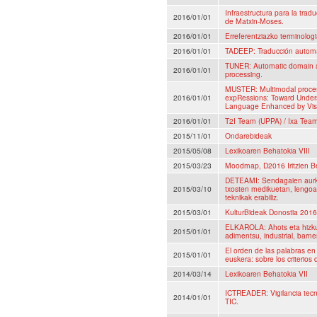
Infraestructura para la tra
2016/01/01
de Matxin-Moses.
2016/01/01
Erreferentziazko terminologi
2016/01/01
TADEEP: Traducción automá
TUNER: Automatic domain a
2016/01/01
processing.
MUSTER: Multimodal proces
2016/01/01
expRessions: Toward Under
Language Enhanced by Vis
2016/01/01
T2I Team (UPPA) / Ixa Tea
2015/11/01
Ondarebideak
2015/05/08
Lexikoaren Behatokia VIII
2015/03/23
Moodmap, D2016 Iritzien B
DETEAMI: Sendagaien aurka
2015/03/10
txosten medikuetan, lengo
teknikak erabiliz.
2015/03/01
KulturBideak Donostia 2016
ELKAROLA: Ahots eta hizkun
2015/01/01
adimentsu, industrial, barne
El orden de las palabras en 
2015/01/01
euskera: sobre los criterios 
2014/03/14
Lexikoaren Behatokia VII
ICTREADER: Vigilancia tecn
2014/01/01
TIC.