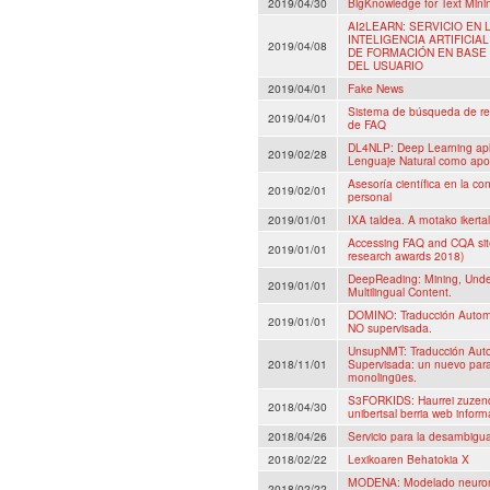
2019/04/30
BigKnowledge for Text Mini
AI2LEARN: SERVICIO EN
INTELIGENCIA ARTIFICI
2019/04/08
DE FORMACIÓN EN BASE 
DEL USUARIO
2019/04/01
Fake News
Sistema de búsqueda de res
2019/04/01
de FAQ
DL4NLP: Deep Learning apl
2019/02/28
Lenguaje Natural como apoy
Asesoría científica en la co
2019/02/01
personal
2019/01/01
IXA taldea. A motako ikertal
Accessing FAQ and CQA site
2019/01/01
research awards 2018)
DeepReading: Mining, Unde
2019/01/01
Multilingual Content.
DOMINO: Traducción Automá
2019/01/01
NO supervisada.
UnsupNMT: Traducción Auto
2018/11/01
Supervisada: un nuevo par
monolingües.
S3FORKIDS: Haurrei zuzend
2018/04/30
unibertsal berria web inform
2018/04/26
Servicio para la desambigua
2018/02/22
Lexikoaren Behatokia X
MODENA: Modelado neurona
2018/02/22