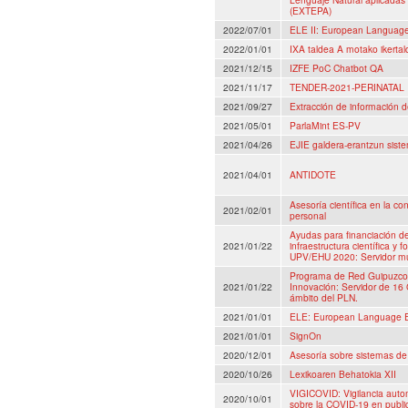
(EXTEPA)
2022/07/01
ELE II: European Language
2022/01/01
IXA taldea A motako ikertal
2021/12/15
IZFE PoC Chatbot QA
2021/11/17
TENDER-2021-PERINATAL
2021/09/27
Extracción de información 
2021/05/01
ParlaMint ES-PV
2021/04/26
EJIE galdera-erantzun sist
2021/04/01
ANTIDOTE
Asesoría científica en la co
2021/02/01
personal
Ayudas para financiación de
2021/01/22
infraestructura científica y f
UPV/EHU 2020: Servidor mu
Programa de Red Guipuzcoa
2021/01/22
Innovación: Servidor de 16
ámbito del PLN.
2021/01/01
ELE: European Language E
2021/01/01
SignOn
2020/12/01
Asesoría sobre sistemas de 
2020/10/26
Lexikoaren Behatokia XII
VIGICOVID: Vigilancia auto
2020/10/01
sobre la COVID-19 en public