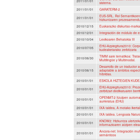
2011/01/01
sistema.
2011/01/01
GARATERM-2
EUS-SRL. Rol Semantikoen 
2011/01/01
hizkuntzaren prozesamenduk
2010/12/15
Euskarazko diskurtso-markatz
2010/12/01
Integración de módulo de e
2010/10/04
Lexikoaren Behatokia III
EHU-Azpiegitura2010: Corpus
2010/07/05
kudeaketarako zerbitzaria
TIMM sare tematikoa: Trata
2010/06/30
Multilingüe y Multimodal.
Desarrollo de un traductor a
2010/06/15
adaptable a ámbitos especí
híbridas.
2010/01/01
ESKOLA HIZTEGIEN KUD
EHU-Azpiegitura2010: Proze
2010/01/01
zerbitzari dedikatuaren berri
OPENMT-2 Itzulpen automati
2010/01/01
aurreratua (EHU)
2010/01/01
IXA taldea, A motako ikerta
2010/01/01
IXA taldea. Lengoaia Natu
KNOW2: Hizkuntza ulertzeko 
2010/01/01
informazioaren atzipen elea
Ancora-net: Integración mult
2010/01/01
semánticos