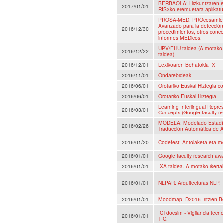
BERBAOLA: Hizkuntzaren et
2017/01/01
RIS3ko eremuetara aplikatu
PROSA-MED: PROcesamient
Avanzado para la detección
2016/12/30
procedimientos, otros conce
informes MEDicos.
UPV/EHU taldea (A motako E
2016/12/22
taldea)
2016/12/01
Lexikoaren Behatokia IX
2016/11/01
Ondarebideak
2016/06/01
Orotariko Euskal Hiztegia co
2016/06/01
Orotariko Euskal Hiztegia
Learning Interlingual Repre
2016/03/01
Concepts (Google faculty r
MODELA: Modelado Estadís
2016/02/26
Traducción Automática de A
2016/01/20
Codefest: Antolaketa eta m
2016/01/01
Google faculty research aw
2016/01/01
IXA taldea. A motako ikertal
2016/01/01
NLPAR: Arquitecturas NLP.
2016/01/01
Moodmap, D2016 Iritzien B
ICTdocsim - Vigilancia tecn
2016/01/01
TIC.