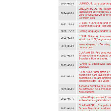
2024/01/01
LUMINOUS: Language Augm
LINGUATEC-IA: Red Transfr
tecnológica en inteligencia a
2024/01/01
para la construcción de una 
transpirenaica
LT-LiDER: Language and Trans
2023/12/01
Environments and Resourc
2023/10/10
Scaling language models fo
EDHIA: Detección temprana e
2023/09/01
salud con PLN y argumenta
#neural2speech - Decoding
2023/06/30
human brain
CLARIAH-ES: Red estratégica
2023/06/01
infraestructuras europeas d
Sociales y Humanidades.
IGARRITZ: euskarazko testu
2023/03/01
egokitua
ICL4LANG: Aprendizaje En
paradigma para investigar t
2023/03/01
escalables y de alta precis
industriales del País Vasco
Asesoría científica en el di
2023/02/25
de extracción de la informac
estructurados
Euskaratik gaztelerara testu 
2023/01/10
softwarearen eguneratzea 
CLARIAH-DIPU: Europako ike
2023/01/01
Gizarte Zientzietan euskara