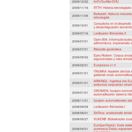
2009/12/22
ImFuTourNet-EHU
2009/11/16
RTTH: Hizketa-teknologiako
Berbatek: Hizkuntz industri
2009/11/09
teknologiak
Consultoría en el desarrollo
2009/10/01
y desambiguación semántica
2009/07/16
Lexikoaren Behatokia II
Open-BIA: Informazio-kude
2009/07/01
adimenduna, enpresetako e
2009/07/01
Bilatzaile geolexikoa
Epec-Rolsem: Corpus anota
2009/05/02
argumentales y roles temáti
2009/02/01
Europeana v1.0
ITAUNKA: ikasleek zientzia e
2009/01/01
galderak modu automatikoa
ARIKINGL: Ingelesa eta Eus
2009/01/01
sorkuntza corpusetan oinarri
OROIMEN: Itzulpen-memorien
2009/01/01
automatikoaren sistema hib
2008/11/01
Itzulpen automatikorako si
2008/09/09
Lexikoaren Behatokia I
2008/06/01
SinTeus: analizatzaile sintak
2008/05/27
XUXENB: Bizkaierazko zuzen
EurOpenTrad(3): Kode irekik
2008/04/01
aurreratua Estatu espainia