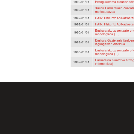
1992/01/01
Hiztegi-sistema eleanitz adi
Xuxen Euskararako Zuzentza
1992/01/01
merkaturatzea
1992/01/01
HAIN: Hizkuntz Aplikazioetar
1992/01/01
HAIN: Hizkuntz Aplikazioetar
Euskararako zuzentzaile orto
1990/01/01
morfologikoa ( II )
Euskara-Gaztelania itzulpe
1988/01/01
lagungarrien diseinua
Euskararako zuzentzaile orto
1988/01/01
morfologikoa ( I )
Euskararen oinarrizko hizte
1982/01/01
informatikoa)