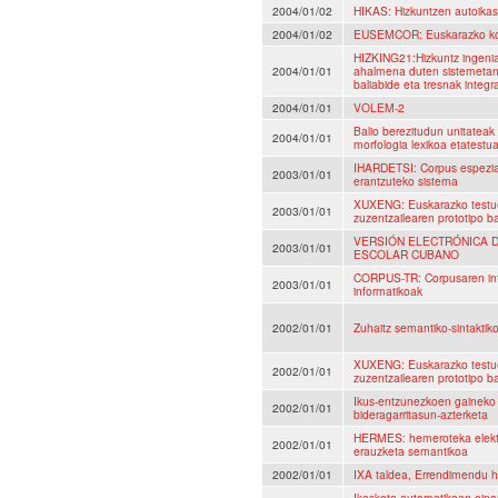
2004/01/02
HIKAS: Hizkuntzen autoikas
2004/01/02
EUSEMCOR: Euskarazko ko
HIZKING21:Hizkuntz ingenia
2004/01/01
ahalmena duten sistemetan 
baliabide eta tresnak integ
2004/01/01
VOLEM-2
Balio berezitudun unitateak
2004/01/01
morfologia lexikoa etatestu
IHARDETSI: Corpus espezia
2003/01/01
erantzuteko sistema
XUXENG: Euskarazko testuet
2003/01/01
zuzentzailearen prototipo b
VERSIÓN ELECTRÓNICA D
2003/01/01
ESCOLAR CUBANO
CORPUS-TR: Corpusaren inf
2003/01/01
informatikoak
2002/01/01
Zuhaitz semantiko-sintakti
XUXENG: Euskarazko testuet
2002/01/01
zuzentzailearen prototipo b
Ikus-entzunezkoen gaineko 
2002/01/01
bideragarritasun-azterketa
HERMES: hemeroteka elektro
2002/01/01
erauzketa semantikoa
2002/01/01
IXA taldea, Errendimendu h
Ikasketa automatikoan oinar