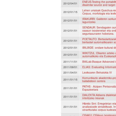
ENEUS-Testing the portabili
2012/04/01
dissimilar source and targe
Lehen urratsak Quechua-re
2012/01/15
Corpus, morfologia eta lexi
IRAKURRI: Galderen sorkun
2012/01/01
laguntzeko
SENDAUR: Sendagaien aurk
2012/01/01
osasun txostenetan eta ond
segurtasunaren hobetzea.
POETAUTO: Bertsolaritzarako
2012/01/01
bertsolari automatikoaren s
2012/01/01
IBILBIDE: ondare kultural d
WIKITZUL: Elkarren arteko 
2012/01/01
automatikoko eta Euskarazk
2011/11/01
BAILab:Basque Advanced inf
2011/09/01
ELIAS: Evaluating Informat
2011/04/01
Lexikoaren Behatokia IV
Komunikazio akademiko-pro
2011/01/15
baliabideen sorrera
PATHS - Atzipen Pertsonali
2011/01/01
Espazioetara
DIALEKTA:Aldaera dialektale
2011/01/01
inferitzeko tresnak
Hibrido Sint: Erregeletan eta
2011/01/01
analizatzaile sintaktikoak.
oinarritutako corpus kudeat
OSAKU: OSAsun txostenen 