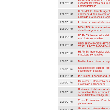
2002/01/01
euskaraz idatzitako dokume
berreskuratzeko
HIZKING21: Hizkuntz ingeni
2002/01/01
ahalmena duten sistemetan 
baliabide eta tresnak integ
2002/01/01
Euskarazko zuzentzaile ort
MEANING: Amaraun mailako 
2002/01/01
eleanitzen garapena
HERMES: hemeroteka elektro
2001/01/01
erauzketa semantikoa
UZEI SINONIMOEN HIZTE
2001/01/01
TESTU-PROZESADOREAN
HERMES: hemeroteka elektro
2001/01/01
erauzketa semantikoa
2000/01/01
Multimeteo, euskarazko egu
Sintaxi lexikoa: ikuspegi te
2000/01/01
espezifikoen osaketa
2000/01/01
IXA Taldea. Errendimendu h
GaInternet: Interneteko eus
2000/01/01
arakatzaile adimenduna
Berbasare: Estaldura zabal
2000/01/01
semantikoa Hizkuntzaren Te
komertzialetan erabilgarria
Xuxen Euskararako Zuzentza
2000/01/01
plataforman
GaInternet: Interneteko eus
2000/01/01