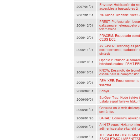
Ehiztari2: Habilitación de 
2007/01/01
accesibles a buscadores 2
2007/01/01
Ixa Taldea. Ikertalde finkat
PREST. Profesionalen berar
2006/12/01
gaitasunaren etengabeko ga
telematikoa
PRAXEM: Etiquetado semánt
2006/12/01
CESS-ECE.
AVIVAVOZ: Tecnologías para
2006/11/01
reconocimiento, traducción 
síntesis
OpenMT: Itzulpen Automati
2006/10/01
hibridoak erabiliz. RBMT-
KNOW: Desarrollo de tecnol
2006/10/01
escala para la comprensión 
REMIXEE: Reconocimiento 
2006/10/01
euskera
2006/09/01
Edisyn
EurOpenTrad: Kode irekiko i
2006/09/01
Estatu espainiarreko hizkun
Consulta en la web del corp
2006/01/31
semántico
2006/01/26
DAHAD: Domeninu askeko hi
AnHITZ 2006: Hizkuntz tekn
2006/01/01
adimentsuetako elkarrekintz
TRESNA LINGUISTIKO-IN
2006/01/01
ESKOLETAKO UMEENTZA