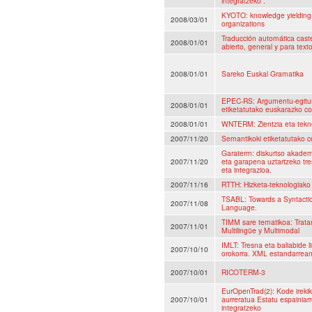
integratzeko .
KYOTO: knowledge yielding o
2008/03/01
organizations
Traducción automática cast
2008/01/01
abierto, general y para text
2008/01/01
Sareko Euskal Gramatika
EPEC-RS: Argumentu-egitura
2008/01/01
etiketatutako euskarazko c
2008/01/01
WNTERM: Zientzia eta tekno
2007/11/20
Semantikoki etiketatutako 
Garaterm: diskurtso akademi
2007/11/20
eta garapena uztartzeko tre
eta integrazioa.
2007/11/16
RTTH: Hizketa-teknologiako
TSABL: Towards a Syntactic
2007/11/08
Language.
TIMM sare tematikoa: Trata
2007/11/01
Multilingüe y Multimodal
IMLT: Tresna eta baliabide l
2007/10/10
orokorra. XML estandarrean
2007/10/01
RICOTERM-3
EurOpenTrad(2): Kode irekik
2007/10/01
aurreratua Estatu espainia
integratzeko