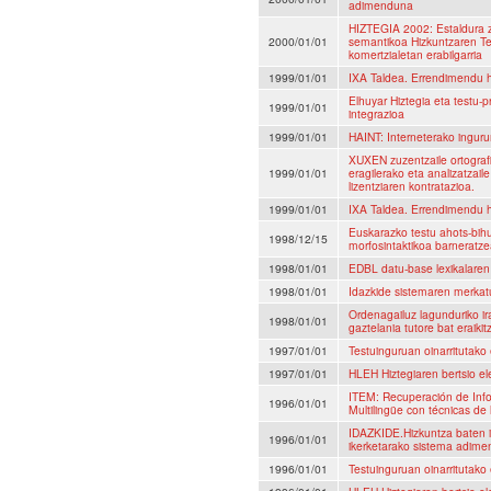
adimenduna
HIZTEGIA 2002: Estaldura z
2000/01/01
semantikoa Hizkuntzaren Te
komertzialetan erabilgarria
1999/01/01
IXA Taldea. Errendimendu h
Elhuyar Hiztegia eta test
1999/01/01
integrazioa
1999/01/01
HAINT: Interneterako ingurun
XUXEN zuzentzaile ortograf
1999/01/01
eragilerako eta analizatzail
lizentziaren kontratazioa.
1999/01/01
IXA Taldea. Errendimendu h
Euskarazko testu ahots-bihu
1998/12/15
morfosintaktikoa barneratz
1998/01/01
EDBL datu-base lexikalaren 
1998/01/01
Idazkide sistemaren merkat
Ordenagailuz lagunduriko i
1998/01/01
gaztelania tutore bat eraiki
1997/01/01
Testuinguruan oinarritutako 
1997/01/01
HLEH Hiztegiaren bertsio elek
ITEM: Recuperación de Info
1996/01/01
Multilingüe con técnicas de 
IDAZKIDE.Hizkuntza baten 
1996/01/01
ikerketarako sistema adime
1996/01/01
Testuinguruan oinarritutako