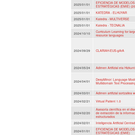
EFICIENCIA DE MODELOS
2025/01/01
ESTRATÉGICAS (EMIE) (20
2025/01/01
KATEDRA - ELHUYAR
2025/01/01
Katedra - MULTIVERSE
2025/01/01
Katedra - TECNALIA
Curriculum Learning for lar
2024/10/10
resource languages
2024/09/29
CLARIAH-EUS-gArA
2024/05/24
Adimen Artifizial eta Hizku
DeepMinor: Language Models
2024/04/01
Multidomain Text Processin
2024/03/01
Adimen artifizial sortzailea 
2024/02/21
Virtual Patient 1.0
Asesoría científica en el di
2024/02/20
de extracción de la informac
estructurados
2024/02/01
Inteligencia Artificial Centr
EFICIENCIA DE MODELOS
2024/01/01
ESTRATÉGICAS (EMIE)