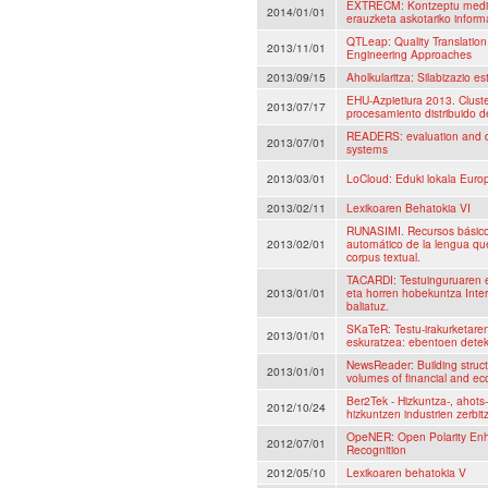
EXTRECM: Kontzeptu medik
2014/01/01
erauzketa askotariko informaz
QTLeap: Quality Translati
2013/11/01
Engineering Approaches
2013/09/15
Aholkularitza: Silabizazio es
EHU-Azpietiura 2013. Clust
2013/07/17
procesamiento distribuido de
READERS: evaluation and d
2013/07/01
systems
2013/03/01
LoCloud: Eduki lokala Euro
2013/02/11
Lexikoaren Behatokia VI
RUNASIMI. Recursos básico
2013/02/01
automático de la lengua qu
corpus textual.
TACARDI: Testuinguruaren e
2013/01/01
eta horren hobekuntza Inte
baliatuz.
SKaTeR: Testu-irakurketare
2013/01/01
eskuratzea: ebentoen detek
NewsReader: Building struct
2013/01/01
volumes of financial and ec
Ber2Tek - Hizkuntza-, ahots
2012/10/24
hizkuntzen industrien zerbit
OpeNER: Open Polarity En
2012/07/01
Recognition
2012/05/10
Lexikoaren behatokia V