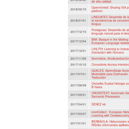
de alta calidad.
Openminted: Sharing IXA p
2018/02/15
platform.
LINGUATEC Desarrollo de la 
2018/01/01
la transferencia de conocim
lengua
Protágoras: Desarrollo de 
2017/12/15
lenguaje natural para el des
BIM: Basque in the Making: 
2017/12/04
European Language Isolate
LIHLITH: Learning to Intera
2017/12/01
Interaction with Humans
2017/11/06
Ibermática: Aholkularitza/f
2017/10/15
Consultoria técnica interstoc
QUALES: Aprendizaje Autom
2017/07/01
Modulable para Estimación
Traducción
Orotariko Euskal Hiztegia co
2017/06/09
B fasea.
CROSSTEXT: Automatic Gene
2017/05/01
Semantic Processors
2017/04/01
SENEZ 48
enetCollect : European Ne
2017/03/07
Learning with Crowdsourcin
BERBAOLA: Hizkuntzaren et
2017/01/01
RIS3ko eremuetara aplikatu