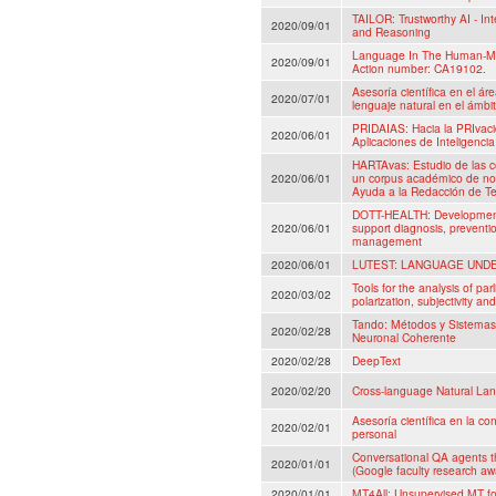
TAILOR: Trustworthy AI - In
2020/09/01
and Reasoning
Language In The Human-M
2020/09/01
Action number: CA19102.
Asesoría científica en el ár
2020/07/01
lenguaje natural en el ámbi
PRIDAIAS: Hacia la PRIvaci
2020/06/01
Aplicaciones de Inteligencia 
HARTAvas: Estudio de las c
2020/06/01
un corpus académico de no
Ayuda a la Redacción de T
DOTT-HEALTH: Development
2020/06/01
support diagnosis, preventi
management
2020/06/01
LUTEST: LANGUAGE UND
Tools for the analysis of pa
2020/03/02
polarization, subjectivity and
Tando: Métodos y Sistemas
2020/02/28
Neuronal Coherente
2020/02/28
DeepText
2020/02/20
Cross-language Natural La
Asesoría científica en la co
2020/02/01
personal
Conversational QA agents t
2020/01/01
(Google faculty research a
2020/01/01
MT4All: Unsupervised MT fo