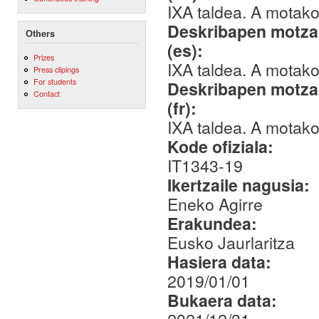
IXA taldea. A motako 
Deskribapen motza,
Others
(es):
Prizes
IXA taldea. A motako 
Press clipings
For students
Deskribapen motza,
Contact
(fr):
IXA taldea. A motako 
Kode ofiziala:
IT1343-19
Ikertzaile nagusia:
Eneko Agirre
Erakundea:
Eusko Jaurlaritza
Hasiera data:
2019/01/01
Bukaera data: