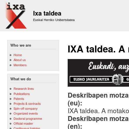
Sk
m
Ixa taldea
co
Euskal Herriko Unibertsitatea
IXA taldea. A
Who we are
Home
About us
Members
What we do
Research lines
Deskribapen motza,
Publications
Patents
(eu):
Projects & contracts
IXA taldea. A motako 
Spin-off company
Organized events
Deskribapen motza,
Doctoral programme
Official master
(en):
Continuous training