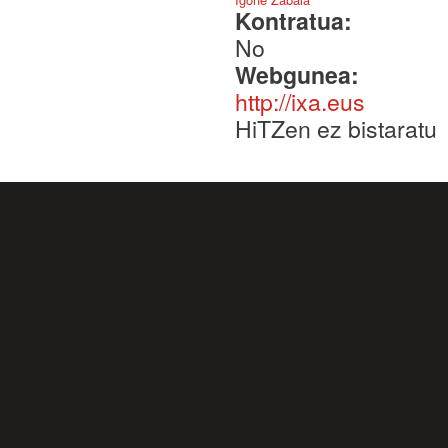
Kontratua:
No
Webgunea:
http://ixa.eus
HiTZen ez bistaratu