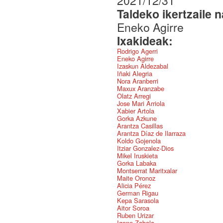
2021/12/31
Taldeko ikertzaile 
Eneko Agirre
Ixakideak:
Rodrigo Agerri
Eneko Agirre
Izaskun Aldezabal
Iñaki Alegria
Nora Aranberri
Maxux Aranzabe
Olatz Arregi
Jose Mari Arriola
Xabier Artola
Gorka Azkune
Arantza Casillas
Arantza Díaz de Ilarraza
Koldo Gojenola
Itziar Gonzalez-Dios
Mikel Iruskieta
Gorka Labaka
Montserrat Maritxalar
Maite Oronoz
Alicia Pérez
German Rigau
Kepa Sarasola
Aitor Soroa
Ruben Urizar
Igone Zabala