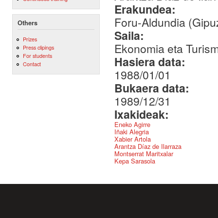
Erakundea:
Foru-Aldundia (Gipu
Others
Saila:
Prizes
Ekonomia eta Turis
Press clipings
For students
Hasiera data:
Contact
1988/01/01
Bukaera data:
1989/12/31
Ixakideak:
Eneko Agirre
Iñaki Alegria
Xabier Artola
Arantza Díaz de Ilarraza
Montserrat Maritxalar
Kepa Sarasola