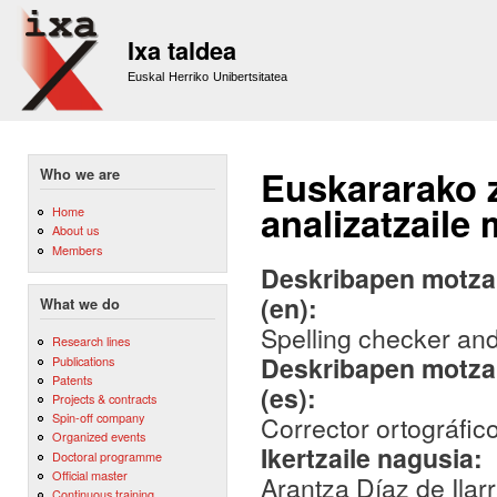
Sk
m
Ixa taldea
co
Euskal Herriko Unibertsitatea
Euskararako z
Who we are
analizatzaile 
Home
About us
Members
Deskribapen motza,
(en):
What we do
Spelling checker and
Research lines
Deskribapen motza,
Publications
Patents
(es):
Projects & contracts
Spin-off company
Corrector ortográfico
Organized events
Ikertzaile nagusia:
Doctoral programme
Official master
Arantza Díaz de Ilar
Continuous training