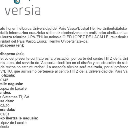
atu honen helburua Universidad del País Vasco/Euskal Herriko Unibertsitateko
etatik informazioa erauzteko sistemak diseinatzeko eta eraikitzeko aholkularitza
kularitza teknikoa UPV/EHUko irakasle OIER LOPEZ DE LACALLE irakasleak 
rsidad del País Vasco/Euskal Herriko Unibertsitatekoa.
ribapena (en):
ribapena (es):
jetivo del presente contrato es la prestación por parte del centro HiTZ de la U
rtsitatea, del servicio de “Asesoría científica en el diseño y construcción de si
r de textos no estructurados”. La asesoría técnica será realizada, por el pr
V/EHU, que asimismo pertenece al centro HITZ de la Universidad del País Vas
 ofiziala:
.0145
zaile nagusia:
Lopez de Lacalle
undea:
a Sistemas TI, SA
era data:
/02/20
era data:
/01/31
eko ikertzaile nagusia:
López de Lacalle
ideak: