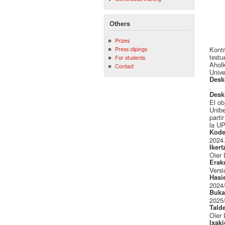
Others
Prizes
Kontr
Press clipings
testu
For students
Ahol
Contact
Unive
Desk
.
Desk
El ob
Unibe
parti
la UP
Kode
2024
Ikert
Oier 
Erak
Versi
Hasi
2024
Buka
2025
Tald
Oier 
Ixak