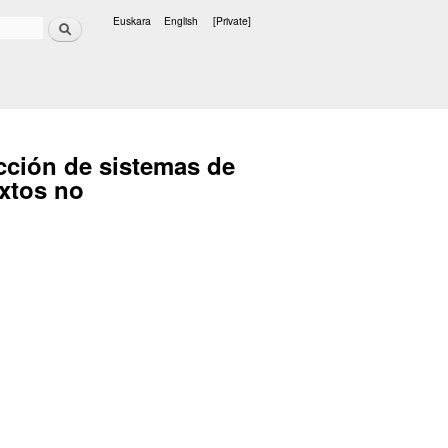
Search
Euskara
English
[Private]
Languages
ucción de sistemas de
extos no