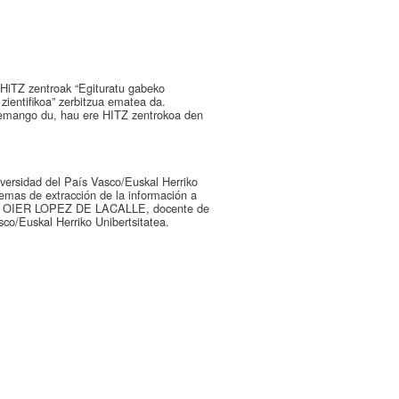
 HiTZ zentroak “Egituratu gabeko
 zientifikoa” zerbitzua ematea da.
emango du, hau ere HITZ zentrokoa den
niversidad del País Vasco/Euskal Herriko
stemas de extracción de la información a
ofesor OIER LOPEZ DE LACALLE, docente de
co/Euskal Herriko Unibertsitatea.