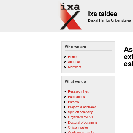
Ixa taldea
Euskal Herriko Unibertsitatea
Who we are
As
ex
Home
es
About us
Members
What we do
Research lines
Publications
Patents
Projects & contracts
Spin-off company
Organized events
Doctoral programme
Official master
Continuous training