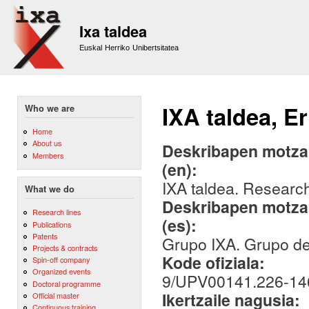
Sk
m
Ixa taldea
co
Euskal Herriko Unibertsitatea
IXA taldea, E
Who we are
Home
About us
Deskribapen motza,
Members
(en):
IXA taldea. Researc
What we do
Deskribapen motza,
Research lines
(es):
Publications
Patents
Grupo IXA. Grupo de 
Projects & contracts
Kode ofiziala:
Spin-off company
Organized events
9/UPV00141.226-14
Doctoral programme
Ikertzaile nagusia:
Official master
Continuous training