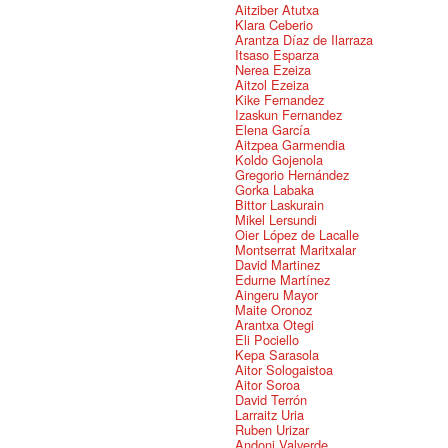
Aitziber Atutxa
Klara Ceberio
Arantza Díaz de Ilarraza
Itsaso Esparza
Nerea Ezeiza
Aitzol Ezeiza
Kike Fernandez
Izaskun Fernandez
Elena García
Aitzpea Garmendia
Koldo Gojenola
Gregorio Hernández
Gorka Labaka
Bittor Laskurain
Mikel Lersundi
Oier López de Lacalle
Montserrat Maritxalar
David Martinez
Edurne Martínez
Aingeru Mayor
Maite Oronoz
Arantxa Otegi
Eli Pociello
Kepa Sarasola
Aitor Sologaistoa
Aitor Soroa
David Terrón
Larraitz Uria
Ruben Urizar
Andoni Valverde