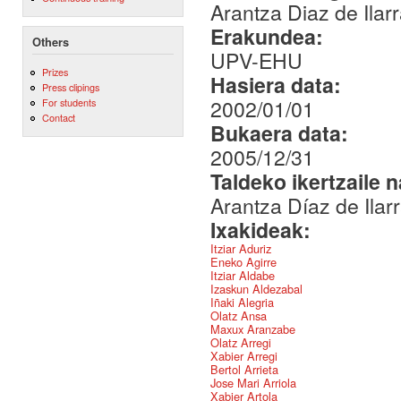
Arantza Diaz de Ilar
Erakundea:
Others
UPV-EHU
Prizes
Hasiera data:
Press clipings
2002/01/01
For students
Contact
Bukaera data:
2005/12/31
Taldeko ikertzaile 
Arantza Díaz de Ilar
Ixakideak:
Itziar Aduriz
Eneko Agirre
Itziar Aldabe
Izaskun Aldezabal
Iñaki Alegria
Olatz Ansa
Maxux Aranzabe
Olatz Arregi
Xabier Arregi
Bertol Arrieta
Jose Mari Arriola
Xabier Artola