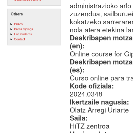
administrazioko arlo
zuzendua, sailburuei,
Others
kokatzeko sarreraren
Prizes
nola atera etekina l
Press clipings
For students
Deskribapen motza,
Contact
(en):
Online course for G
Deskribapen motza,
(es):
Curso online para tr
Kode ofiziala:
2024.0348
Ikertzaile nagusia:
Olatz Arregi Uriarte
Saila:
HiTZ zentroa