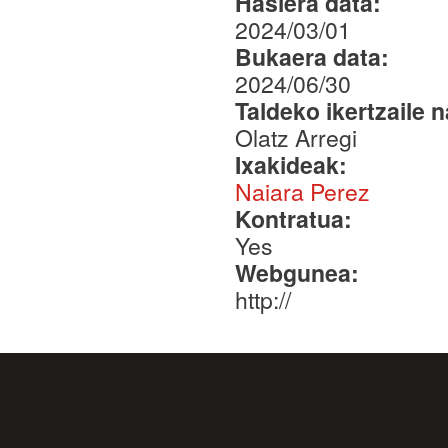
Hasiera data:
2024/03/01
Bukaera data:
2024/06/30
Taldeko ikertzaile 
Olatz Arregi
Ixakideak:
Naiara Perez
Kontratua:
Yes
Webgunea:
http://