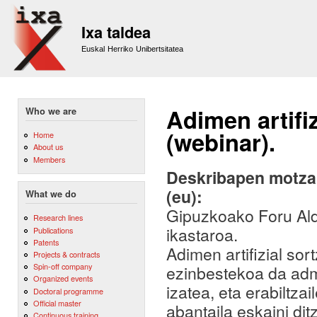
Sk
m
Ixa taldea
co
Euskal Herriko Unibertsitatea
Adimen artifi
Who we are
(webinar).
Home
About us
Members
Deskribapen motza,
(eu):
What we do
Gipuzkoako Foru Aldu
Research lines
ikastaroa.
Publications
Patents
Adimen artifizial so
Projects & contracts
Spin-off company
ezinbestekoa da admi
Organized events
izatea, eta erabiltza
Doctoral programme
Official master
abantaila eskaini dit
Continuous training