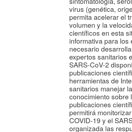
sintomatología, serol
virus (genética, orig
permita acelerar el 
volumen y la velocid
científicos en esta 
informativa para los 
necesario desarrollar
expertos sanitarios 
SARS-CoV-2 disponi
publicaciones cientí
herramientas de Inteli
sanitarios manejar l
conocimiento sobre 
publicaciones científ
permitirá monitorizar
COVID-19 y el SARS-
organizada las respu