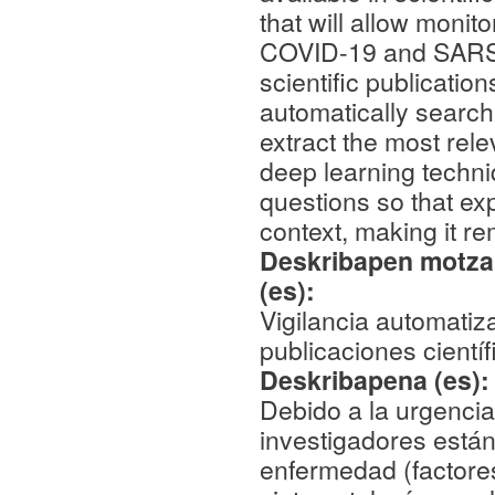
that will allow monito
COVID-19 and SARS-
scientific publicatio
automatically search 
extract the most rele
deep learning techni
questions so that exp
context, making it r
Deskribapen motza,
(es):
Vigilancia automati
publicaciones científ
Deskribapena (es)
Debido a la urgenci
investigadores están
enfermedad (factores