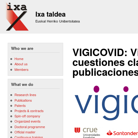
Sk
m
Ixa taldea
co
Euskal Herriko Unibertsitatea
VIGICOVID: Vi
Who we are
cuestiones cl
Home
About us
publicaciones
Members
What we do
Research lines
Publications
Patents
Projects & contracts
Spin-off company
Organized events
Doctoral programme
Official master
Continuous training