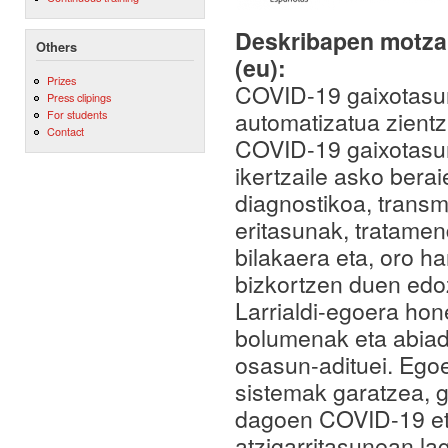
Deskribapen motza,
Others
(eu):
Prizes
COVID-19 gaixotasun
Press clipings
automatizatua zientz
For students
Contact
COVID-19 gaixotasun
ikertzaile asko bera
diagnostikoa, transm
eritasunak, tratamend
bilakaera eta, oro h
bizkortzen duen edoz
Larrialdi-egoera hone
bolumenak eta abiad
osasun-adituei. Ego
sistemak garatzea, g
dagoen COVID-19 et
atzigarritasunean l