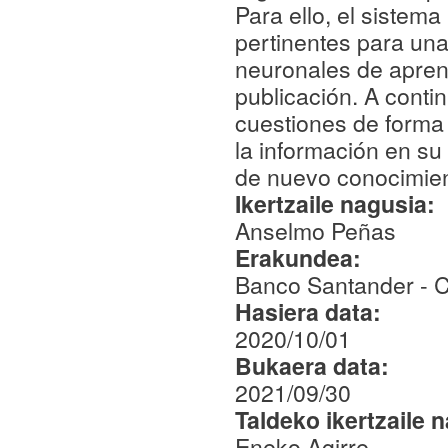
Para ello, el sistem
pertinentes para una
neuronales de aprend
publicación. A conti
cuestiones de forma
la información en su 
de nuevo conocimien
Ikertzaile nagusia:
Anselmo Peñas
Erakundea:
Banco Santander -
Hasiera data:
2020/10/01
Bukaera data:
2021/09/30
Taldeko ikertzaile 
Eneko Agirre