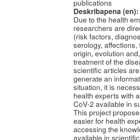
publications
Deskribapena (en)
Due to the health 
researchers are direc
(risk factors, diagno
serology, affections,
origin, evolution and
treatment of the dis
scientific articles a
generate an informat
situation, it is nece
health experts with
CoV-2 available in su
This project proposes 
easier for health ex
accessing the know
available in scientif