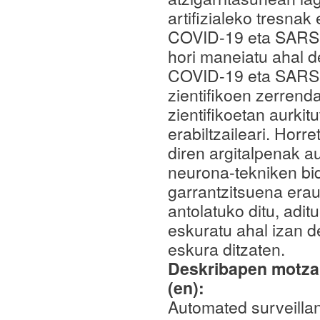
artifizialeko tresna
COVID-19 eta SARS-
hori maneiatu ahal d
COVID-19 eta SARS-C
zientifikoen zerrenda
zientifikoetan aurki
erabiltzaileari. Hor
diren argitalpenak a
neurona-tekniken bid
garrantzitsuena era
antolatuko ditu, adi
eskuratu ahal izan d
eskura ditzaten.
Deskribapen motza,
(en):
Automated surveillan