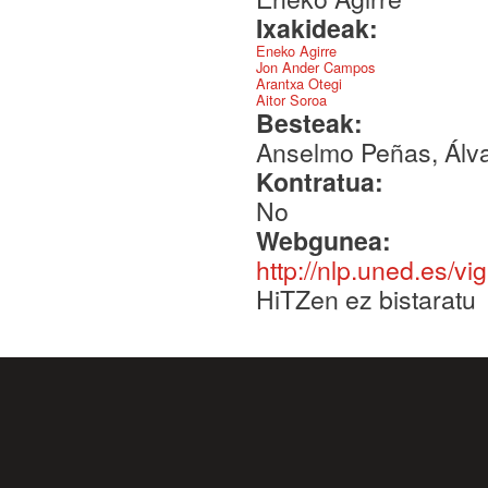
Ixakideak:
Eneko Agirre
Jon Ander Campos
Arantxa Otegi
Aitor Soroa
Besteak:
Anselmo Peñas, Álvar
Kontratua:
No
Webgunea:
http://nlp.uned.es/vig
HiTZen ez bistaratu