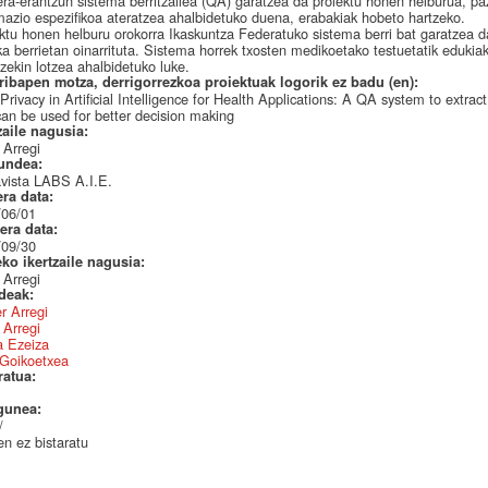
ra-erantzun sistema berritzailea (QA) garatzea da proiektu honen helburua, pazi
mazio espezifikoa ateratzea ahalbidetuko duena, erabakiak hobeto hartzeko.
ktu honen helburu orokorra Ikaskuntza Federatuko sistema berri bat garatzea 
ka berrietan oinarrituta. Sistema horrek txosten medikoetako testuetatik eduki
zekin lotzea ahalbidetuko luke.
ribapen motza, derrigorrezkoa proiektuak logorik ez badu (en):
Privacy in Artificial Intelligence for Health Applications: A QA system to extrac
can be used for better decision making
zaile nagusia:
 Arregi
undea:
vista LABS A.I.E.
era data:
/06/01
era data:
/09/30
eko ikertzaile nagusia:
 Arregi
ideak:
r Arregi
 Arregi
a Ezeiza
 Goikoetxea
ratua:
gunea:
/
n ez bistaratu