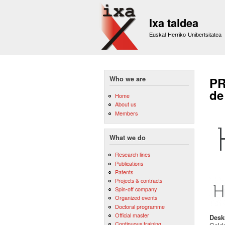
Ixa taldea
Euskal Herriko Unibertsitatea
Who we are
PR
de
Home
About us
Members
What we do
Research lines
Publications
Patents
Projects & contracts
Spin-off company
Organized events
Doctoral programme
Official master
Desk
Continuous training