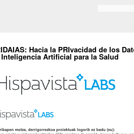
Skip to
main
Search form
content
IDAIAS: Hacia la PRIvacidad de los Dat
 Inteligencia Artificial para la Salud
ribapen motza, derrigorrezkoa proiektuak logorik ez badu (eu):