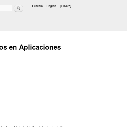
Search
Euskara
English
[Private]
Languages
os en Aplicaciones