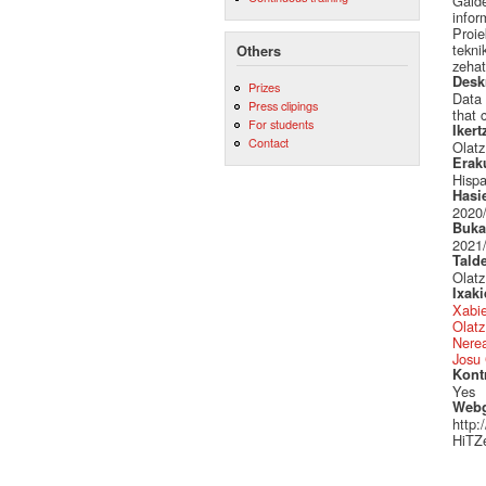
Galde
infor
Proie
tekni
Others
zehat
Desk
Prizes
Data 
Press clipings
that 
For students
Ikert
Contact
Olatz
Erak
Hispa
Hasi
2020
Buka
2021
Tald
Olatz
Ixak
Xabie
Olatz
Nere
Josu
Kont
Yes
Web
http:/
HiTZe