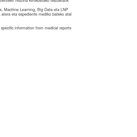
enteen historia klinikoetako testuetatik
da, Machine Learning, Big Data eta LNP
ak atera eta espediente mediko bateko atal
t specific information from medical reports