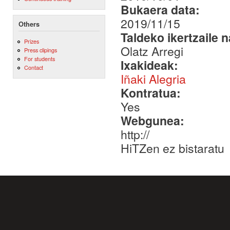
Bukaera data:
2019/11/15
Others
Taldeko ikertzaile 
Prizes
Olatz Arregi
Press clipings
For students
Ixakideak:
Contact
Iñaki Alegria
Kontratua:
Yes
Webgunea:
http://
HiTZen ez bistaratu