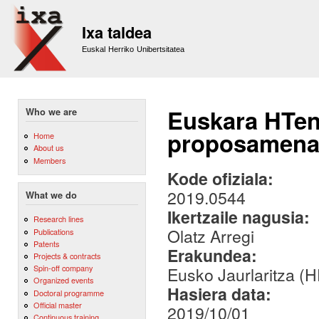
Sk
m
Ixa taldea
co
Euskal Herriko Unibertsitatea
Euskara HTen
Who we are
proposamena
Home
About us
Members
Kode ofiziala:
2019.0544
What we do
Ikertzaile nagusia:
Research lines
Olatz Arregi
Publications
Patents
Erakundea:
Projects & contracts
Spin-off company
Eusko Jaurlaritza (
Organized events
Hasiera data:
Doctoral programme
Official master
2019/10/01
Continuous training