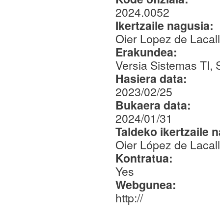
2024.0052
Ikertzaile nagusia:
Oier Lopez de Lacal
Erakundea:
Versia Sistemas TI, 
Hasiera data:
2023/02/25
Bukaera data:
2024/01/31
Taldeko ikertzaile 
Oier López de Lacal
Kontratua:
Yes
Webgunea:
http://