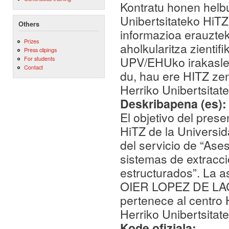
Kontratu honen helb
Unibertsitateko HiTZ
Others
informazioa erauztek
Prizes
aholkularitza zientif
Press clipings
UPV/EHUko irakasl
For students
Contact
du, hau ere HITZ ze
Herriko Unibertsitat
Deskribapena (es)
El objetivo del prese
HiTZ de la Universid
del servicio de “Ases
sistemas de extracció
estructurados”. La as
OIER LOPEZ DE LAC
pertenece al centro 
Herriko Unibertsitate
Kode ofiziala: