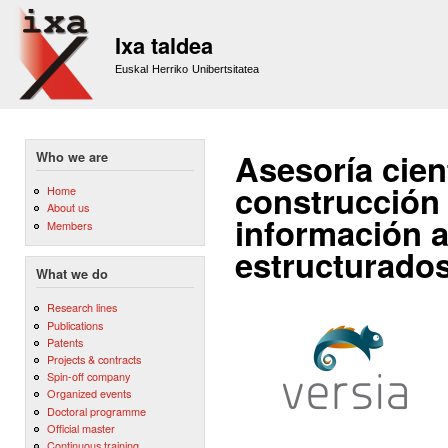
Sk
m
Ixa taldea
co
Euskal Herriko Unibertsitatea
Asesoría cient
Who we are
construcción 
Home
About us
información a
Members
estructurado
What we do
Research lines
Publications
Patents
Projects & contracts
Spin-off company
Organized events
Doctoral programme
Official master
Continuous training