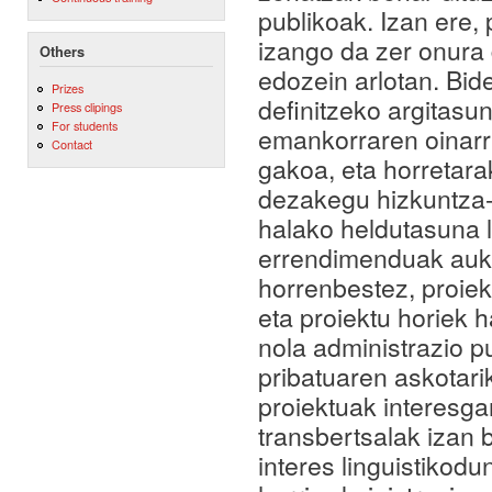
publikoak. Izan ere, 
izango da zer onura
Others
edozein arlotan. Bid
Prizes
definitzeko argitasu
Press clipings
For students
emankorraren oinarr
Contact
gakoa, eta horretara
dezakegu hizkuntza-t
halako heldutasuna l
errendimenduak auke
horrenbestez, proiek
eta proiektu horiek 
nola administrazio p
pribatuaren askotarik
proiektuak interesgar
transbertsalak izan 
interes linguistikodu