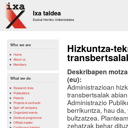
Sk
m
Ixa taldea
co
Euskal Herriko Unibertsitatea
Hizkuntza-tek
Who we are
transbertsala
Home
About us
Members
Deskribapen motza,
(eu):
What we do
Administrazioan hizk
Research lines
transbertsalak abia
Publications
Patents
Administrazio Publi
Projects & contracts
Spin-off company
berrikuntza, hau da,
Organized events
bultzatzea. Planteam
Doctoral programme
Official master
zehatzak behar dituz
Continuous training