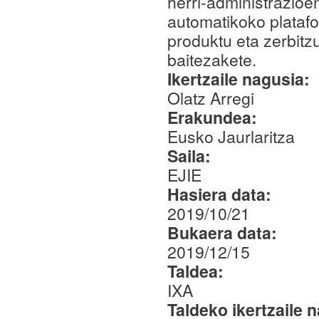
herri-administrazioe
automatikoko platafo
produktu eta zerbitz
baitezakete.
Ikertzaile nagusia:
Olatz Arregi
Erakundea:
Eusko Jaurlaritza
Saila:
EJIE
Hasiera data:
2019/10/21
Bukaera data:
2019/12/15
Taldea:
IXA
Taldeko ikertzaile 