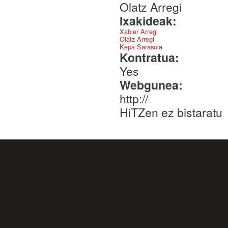
Olatz Arregi
Ixakideak:
Xabier Arregi
Olatz Arregi
Kepa Sarasola
Kontratua:
Yes
Webgunea:
http://
HiTZen ez bistaratu