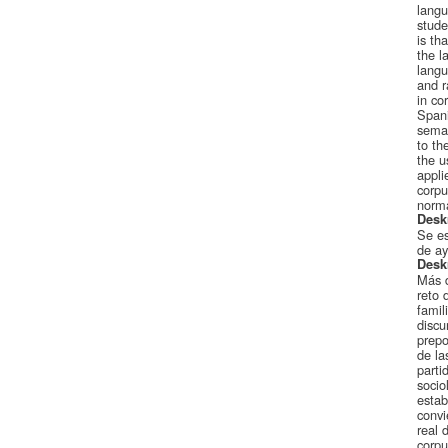
langu
stude
is th
the l
langu
and r
in co
Spani
seman
to th
the u
appli
corpu
norma
Desk
Se es
de ay
Desk
Más d
reto 
famil
discu
prepo
de la
parti
socio
estab
convi
real 
corpu