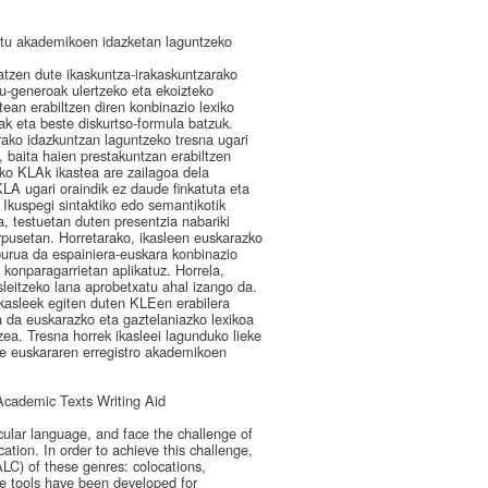
estu akademikoen idazketan laguntzeko
atzen dute ikaskuntza-irakaskuntzarako
u-generoak ulertzeko eta ekoizteko
tean erabiltzen diren konbinazio lexiko
ak eta beste diskurtso-formula batzuk.
rako idazkuntzan laguntzeko tresna ugari
 baita haien prestakuntzan erabiltzen
zko KLAk ikastea are zailagoa dela
KLA ugari oraindik ez daude finkatuta eta
Ikuspegi sintaktiko edo semantikotik
a, testuetan duten presentzia nabariki
rpusetan. Horretarako, ikasleen euskarazko
burua da espainiera-euskara konbinazio
konparagarrietan aplikatuz. Horrela,
leitzeko lana aprobetxatu ahal izango da.
ikasleek egiten duten KLEen erabilera
a da euskarazko eta gaztelaniazko lexikoa
zea. Tresna horrek ikasleei lagunduko lieke
ke euskararen erregistro akademikoen
Academic Texts Writing Aid
cular language, and face the challenge of
tion. In order to achieve this challenge,
LC) of these genres: colocations,
ce tools have been developed for