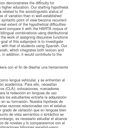
on demonstrates the difficulty for
n higher education. Our starting hypothesis
 related to the sociolinguistic status of
 of variation than in well-established
 syntactic point of view become recurrent
eal extent of the hypothetical difficulties
s and compare it with the HARTA corpus of
bilingual combinations using distributional
the work of assigning discursive functions
oal of this subproject is to investigate
 with that of students using Spanish. Our
nish, which integrates both lexicon and
 in addition, it would contribute to the
era con el fin de diseñar una herramienta
 como lengua vehicular, y se enfrentan al
ión académica. Para ello, necesitan
eros (CLA): colocaciones, marcadores
para la redacción en lenguas de uso
ra los estudiantes entraña la adquisición
s en su formación. Nuestra hipótesis de
arias razones relacionadas con el estatus
r grado de variación que en lenguas bien
unto de vista semántico o sintáctico se
 embargo, es necesario estudiar el alcance
asco de noveles y lo compararemos con el
mbinaciones bilingües español-vasco