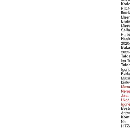
Kode
PID2
Ikert
Miren
Erak
Minis
Sail
Euska
Hasi
2020
Buka
2023
Tald
Ixa T
Tald
Igon
Part
Maxux
Ixak
Maxu
Nere
Josu
Uxoa 
Igon
Best
Antto
Kont
No
HiTZe