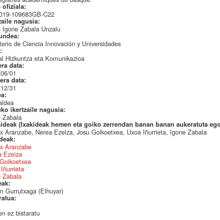
 ofiziala:
019-109683GB-C22
zaile nagusia:
 Igone Zabala Unzalu
undea:
terio de Ciencia Innovación y Universidades
a:
l Hizkuntza eta Komunikazioa
era data:
/06/01
era data:
/12/31
ea:
aldea
eko ikertzaile nagusia:
e Zabala
aideak (Ixakideak hemen eta goiko zerrendan banan banan aukeratuta eg
 Aranzabe, Nerea Ezeiza, Josu Goikoetxea, Uxoa Iñurrieta, Igone Zabala
ideak:
x Aranzabe
a Ezeiza
 Goikoetxea
Iñurrieta
e Zabala
eak:
n Gurrutxaga (Elhuyar)
ratua:
n ez bistaratu