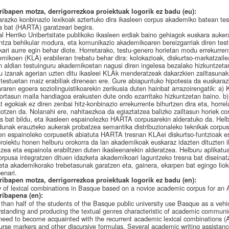
ribapen motza, derrigorrezkoa proiektuak logorik ez badu (eu):
razko konbinazio lexikoak aztertuko dira ikasleen corpus akademiko batean t
a bat (HARTA) garatzeari begira.
l Herriko Unibertsitate publikoko ikasleen erdiak baino gehiagok euskara auker
ntza behikular modura, eta komunikazio akademikoaren bereizgarriak diren test
kari aurre egin behar diote. Horretarako, testu-genero horietan modu errekurren
mikoen (KLA) erabileran trebatu behar dira: kolokazioak, diskurtso-markatzaile
 aldian testuinguru akademikoetan nagusi diren ingelesa bezalako hizkuntzeta
u izanak agerian uzten ditu ikasleei KLAk menderatzeak dakarzkien zailtasunak,
 testuetan maiz erabiliak direnean ere. Gure abiapuntuko hipotesia da euskara
raren egoera soziolinguistikoarekin zerikusia duten hainbat arrazoirengatik: a) 
ortasun maila handiagoa erakusten dute ondo ezarritako hizkuntzetan baino. b) 
t egokiak ez diren zenbai hitz-konbinazio errekurrente bihurtzen dira eta, horrel
otzen da. Nolanahi ere, nahitaezkoa da egiaztatzea balizko zailtasun horiek co
s bat bildu, eta ikasleen espainolezko HARTA corpusarekin alderatuko da. Hel
dunak erauzteko aukerak probatzea semantika distribuzionaleko teknikak corpus 
en espainoleko corpusetik abiatuta HARTA tresnan KLAei diskurtso-funtzioak es
roiektu honen helburu orokorra da lan akademikoak euskaraz idazten dituzten 
tzea eta espainola erabiltzen duten ikasleenarekin alderatzea. Helburu aplikatu
orpusa integratzen dituen idazketa akademikoari laguntzeko tresna bat diseinat
eta akademikorako trebetasunak garatzen eta, gainera, ekarpen bat egingo lio
enari.
ribapen motza, derrigorrezkoa proiektuak logorik ez badu (en):
 of lexical combinations in Basque based on a novice academic corpus for an 
ribapena (en):
than half of the students of the Basque public university use Basque as a vehi
standing and producing the textual genres characteristic of academic communica
need to become acquainted with the recurrent academic lexical combinations (A
urse markers and other discursive formulas. Several academic writing assistan