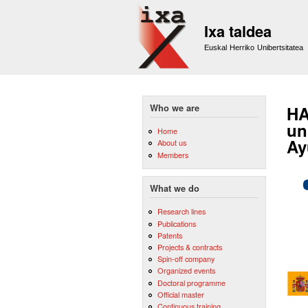
Ixa taldea
Euskal Herriko Unibertsitatea
Who we are
HA
un
Home
Ay
About us
Members
What we do
Research lines
Publications
Patents
Projects & contracts
Spin-off company
Organized events
Doctoral programme
Official master
Continuous training