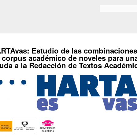
Skip to
main
Search form
content
RTAvas: Estudio de las combinaciones 
 corpus académico de noveles para un
uda a la Redacción de Textos Académi