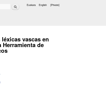
Search
Euskara
English
[Private]
Languages
léxicas vascas en
a Herramienta de
cos