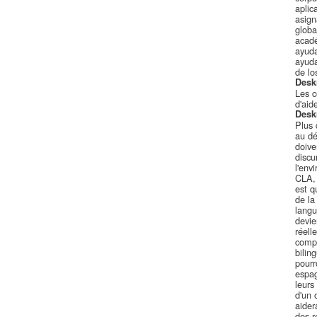
aplic
asign
globa
acadé
ayuda
ayuda
de lo
Desk
Les c
d'aid
Desk
Plus 
au dé
doive
discu
l'env
CLA, 
est q
de la
langu
devie
réell
compa
bilin
pourr
espag
leurs
d'un 
aider
des r