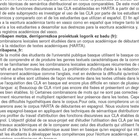
ando técnicas de semántica distribucional en corpus comparables. De este mod
ación de funciones discursivas a las CLA establecidas en HARTA a partir del c
l de este subproyecto es investigar el uso de las CLA por parte de los estudiant
micos y compararlo con el de los estudiantes que utilizan el español. El fin a
 a la escritura académica tanto en vasco como en español que integre tanto l
ría a los estudiantes a desarrollar sus destrezas para la escritura académica y,
s registros académicos del vasco.
ribapen motza, derrigorrezkoa proiektuak logorik ez badu (fr):
ombinaisons lexicales seront étudiées dans un corpus académique de débutante
e à la rédaction de textes académiques (HARTA).
ribapena_fr:
de la moitié des étudiants de l'université publique basque utilisent le basque 
fi de comprendre et de produire les genres textuels caractéristiques de la com
nt se familiariser avec les combinaisons lexicales académiques récurrentes de
rsifs et autres formules discursives. La prolifération d'outils d'aide à la rédac
ironnement académique comme l'anglais, met en évidence la difficulté qu'entraîn
même si elles sont utilisées de façon récurrente dans les textes utilisés dans 
ue l'acquisition des CLA en basque est encore plus difficile en raison de plusieur
 langue: a) Beaucoup de CLA n'ont pas encore été fixées et présentent un degr
es bien établies. b) Certaines combinaisons de mots qui ne sont pas correctes
nnent récurrentes et multiplient rapidement leur présence dans les textes. Cepen
e des difficultés hypothétiques dans le corpus.Pour cela, nous compilerons un 
rerons avec le corpus HARTA de débutantes en espagnol. Nous voulons tester l
gues espagnol-basque en appliquant des techniques de sémantique distribution
ons profiter du travail d'attribution des fonctions discursives aux CLA établies
nol. L'objectif global de ce sous-projet est d'étudier l'utilisation des CLA par le
 travaux académiques et de le comparer avec celui des étudiants qui utilisent l'
outil d'aide à l'écriture académique aussi bien en basque qu'en espagnol qui intè
ait les étudiants à développer leurs compétences pour l'écriture académique et, 
egistres académiques du basque.