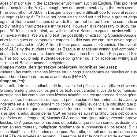
ages of major use in the academic environment such as English. This proliferati
nts of acquiring the ALC, although they are used repeatedly in the texts used i
at the acquisition of ALCs in Basque is even more difficult due to several reasons
anguage: a) Many ALCs have not been established yet and have a greater degree
ages. b) Some combinations of words that are not correct from the semantic or
apidly multiply their presence in the texts. However, it is necessary to study the r
rpora. With this aim in mind, we will compile a Basque corpus of novice writer
sh novice writers. We want to test the possibility of extracting Spanish-Basque 
tics techniques on comparable corpora. In this way, we can take advantage of 
e ALC established in HARTA from the corpus of experts in Spanish. The overall g
se of ALCs by the students that use Basque in academic writing and compare it
ed aim is to design an academic writing assistance tool in both Basque and Spa
s. This tool would help students developing their skills for academic writing and,
lization of Basque academic registers.
ribapen motza, derrigorrezkoa proiektuak logorik ez badu (es):
tudiarán las combinaciones léxicas en un corpus académico de noveles en eusk
uda a la redacción de textos académicos (HARTA).
ribapena (es):
e la mitad de los estudiantes de la universidad pública vasca utilizan el vasco
de comprender y producir los géneros textuales característicos de la comunicac
iarizarse con las combinaciones léxicas académicas recurrentes de dichos gén
rsivos y otras fórmulas discursivas. La proliferación de herramientas de ayuda 
nderante en el entorno académico como el inglés, evidencia la dificultad que pa
s CLA, a pesar de que sean usadas de forma recurrente en los textos utilizado
da es que la adquisición de las CLA en vasco es aún más dificultosa debido a v
lingüístico de la lengua: a) Muchas CLA no se han fijado aún y presentan mayo
lecidas. b) Algunas combinaciones de palabras que no son correctas desde el p
erten en recurrentes y multiplican rápidamente su presencia en los textos. Sin
de las hipotéticas dificultades en corpus. Para ello, compilaremos un corpus v
s HARTA de noveles en español. Queremos testar la posibilidad de extraer co