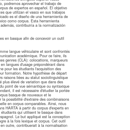
o, podremos aprovechar el trabajo de
orpus de expertos en español. El objetivo
es que utilizan el vasco en sus trabajos
plicado es el diseño de una herramienta de
éxico como corpus. Esta herramienta
 además, contribuiría a la normalización
s en basque afin de concevoir un outil
comme langue véhiculaire et sont confrontés
munication académique. Pour ce faire, ils
 ces genres (CLA): colocations, marqueurs
tion en langues d'usage prépondérant dans
e pour les étudiants l'acquisition des
leur formation. Notre hypothèse de départ
s raisons liées au statut sociolinguistique
é plus élevé de variation que dans des
 du point de vue sémantique ou syntaxique
dant, il est nécessaire d'étudier la portée
corpus basque de nouveaux et le
a possibilité d'extraire des combinaisons
nelle en corpus comparables. Ainsi, nous
 dans HARTA à partir du corpus d'experts en
s étudiants qui utilisent le basque dans
espagnol. Le but appliqué est la conception
gre à la fois lexique et corpus. Cet outil
en outre, contribuerait à la normalisation