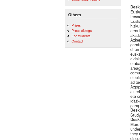
Desk
Euska
Others
tresn
Euska
Prizes
hizku
erron
Press clipings
akade
For students
Azken
Contact
garat
diren
euska
aldak
eraba
areag
corpu
elebi
aditu
Azpip
azter
eta c
idazk
garap
Desk
Study
Desk
More 
under
they 
disco