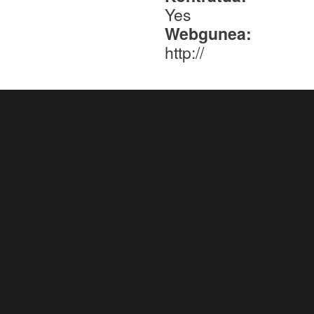
Yes
Webgunea:
http://