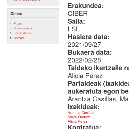
Erakundea:
CIBER
Others
Saila:
Prizes
LSI
Press clipings
For students
Hasiera data:
Contact
2021/09/27
Bukaera data:
2022/02/28
Taldeko ikertzaile 
Alicia Pérez
Partaideak (Ixakid
aukeratuta egon be
Arantza Casillas, Ma
Ixakideak:
Arantza Casillas
Maite Oronoz
Alicia Pérez
Kontratua: