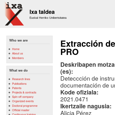
Sk
m
Ixa taldea
co
Euskal Herriko Unibertsitatea
Extracción d
Who we are
PRO
Home
About us
Members
Deskribapen motza,
(es):
What we do
Deteccción de inst
Research lines
documentación de un
Publications
Patents
Kode ofiziala:
Projects & contracts
Spin-off company
2021.0471
Organized events
Ikertzaile nagusia:
Doctoral programme
Official master
Alicia Pérez
Continuous training