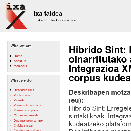
Sk
m
Ixa taldea
co
Euskal Herriko Unibertsitatea
Hibrido Sint: 
Who we are
oinarritutako 
Home
About us
Integrazioa X
Members
corpus kudea
What we do
Deskribapen motza,
Research lines
Publications
(eu):
Patents
Projects & contracts
Hibrido Sint: Erregele
Spin-off company
sintaktikoak. Integr
Organized events
Doctoral programme
kudeatzeko platafor
Official master
Continuous training