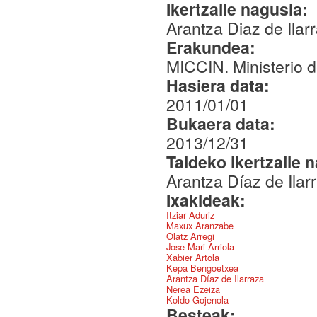
Ikertzaile nagusia:
Arantza Diaz de Ila
Erakundea:
MICCIN. Ministerio d
Hasiera data:
2011/01/01
Bukaera data:
2013/12/31
Taldeko ikertzaile 
Arantza Díaz de Ilar
Ixakideak:
Itziar Aduriz
Maxux Aranzabe
Olatz Arregi
Jose Mari Arriola
Xabier Artola
Kepa Bengoetxea
Arantza Díaz de Ilarraza
Nerea Ezeiza
Koldo Gojenola
Besteak: