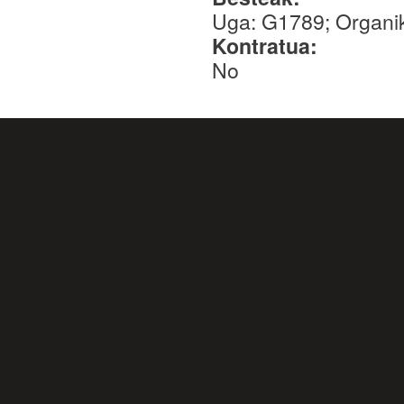
Uga: G1789; Organ
Kontratua:
No