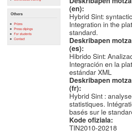
Deskribapen motza,
(en):
Others
Hybrid Sint: syntacti
Integration in the p
Prizes
Press clipings
standard.
For students
Deskribapen motza,
Contact
(es):
Hibrido Sint: Analiza
Integración en la pl
estándar XML
Deskribapen motza,
(fr):
Hybrid Sint : analys
statistiques. Intégra
basés sur le standa
Kode ofiziala:
TIN2010-20218