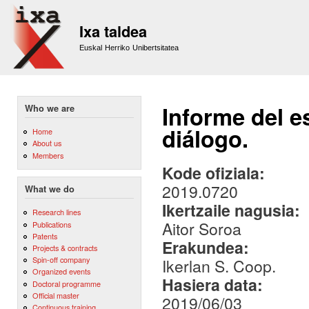
Sk
m
Ixa taldea
co
Euskal Herriko Unibertsitatea
Informe del e
Who we are
diálogo.
Home
About us
Members
Kode ofiziala:
2019.0720
What we do
Ikertzaile nagusia:
Research lines
Aitor Soroa
Publications
Patents
Erakundea:
Projects & contracts
Spin-off company
Ikerlan S. Coop.
Organized events
Hasiera data:
Doctoral programme
Official master
2019/06/03
Continuous training