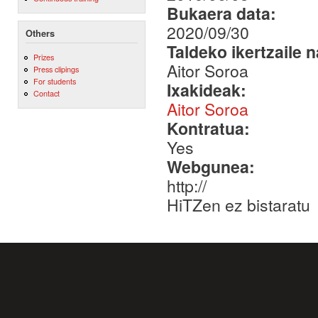
Bukaera data:
2020/09/30
Others
Taldeko ikertzaile 
Prizes
Aitor Soroa
Press clipings
For students
Ixakideak:
Contact
Aitor Soroa
Kontratua:
Yes
Webgunea:
http://
HiTZen ez bistaratu