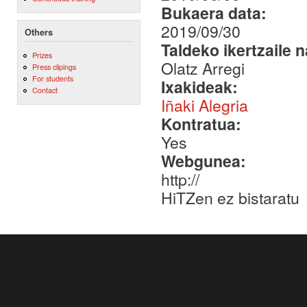
Bukaera data:
2019/09/30
Others
Taldeko ikertzaile 
Prizes
Olatz Arregi
Press clipings
For students
Ixakideak:
Contact
Iñaki Alegria
Kontratua:
Yes
Webgunea:
http://
HiTZen ez bistaratu