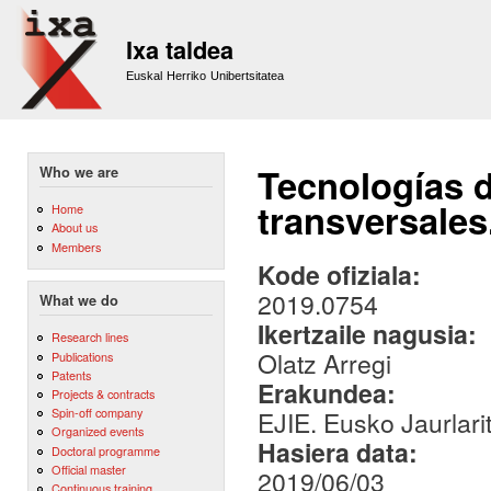
Sk
m
Ixa taldea
co
Euskal Herriko Unibertsitatea
Tecnologías d
Who we are
transversales
Home
About us
Members
Kode ofiziala:
2019.0754
What we do
Ikertzaile nagusia:
Research lines
Olatz Arregi
Publications
Patents
Erakundea:
Projects & contracts
Spin-off company
EJIE. Eusko Jaurlari
Organized events
Hasiera data:
Doctoral programme
Official master
2019/06/03
Continuous training