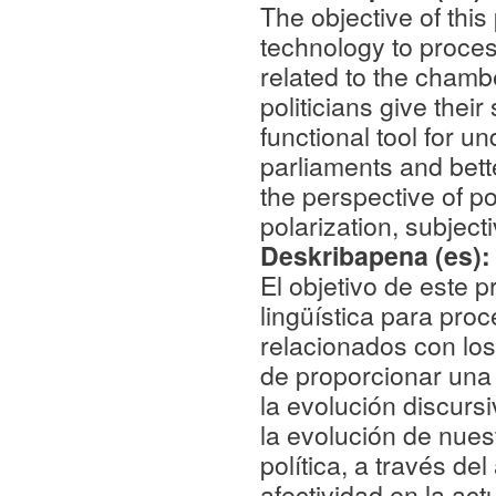
The objective of this 
technology to proces
related to the chambe
politicians give thei
functional tool for un
parliaments and bett
the perspective of pol
polarization, subjecti
Deskribapena (es)
El objetivo de este 
lingüística para proc
relacionados con los 
de proporcionar una
la evolución discur
la evolución de nues
política, a través del
afectividad en la act