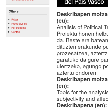
Others
Deskribapen motza,
(eu):
Prizes
Press clipings
Analisis of Political T
For students
Proiektu honen helb
Contact
da. Beste era batean
dituzten erakunde pu
prozesatzea, aztertz
garatuko da gure pa
ulertzeko, egungo po
aztertu ondoren.
Deskribapen motza,
(en):
Tools for the analysi
subjectivity and affec
Deskribapena (en)