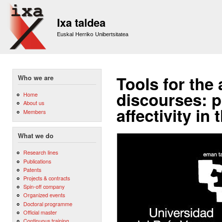
Sk
m
Ixa taldea
co
Euskal Herriko Unibertsitatea
Tools for the
Who we are
discourses: po
Home
About us
affectivity in
Members
What we do
Research lines
Publications
Patents
Projects & contracts
Spin-off company
Organized events
Doctoral programme
Official master
Continuous training