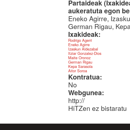
Partaideak (Ixakid
aukeratuta egon be
Eneko Agirre, Izasku
German Rigau, Kepa 
Ixakideak:
Rodrigo Agerri
Eneko Agirre
Izaskun Aldezabal
Itziar Gonzalez-Dios
Maite Oronoz
German Rigau
Kepa Sarasola
Aitor Soroa
Kontratua:
No
Webgunea:
http://
HiTZen ez bistaratu