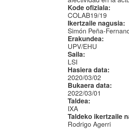
Kode ofiziala:
COLAB19/19
Ikertzaile nagusia:
Simón Peña-Fernan
Erakundea:
UPV/EHU
Saila:
LSI
Hasiera data:
2020/03/02
Bukaera data:
2022/03/01
Taldea:
IXA
Taldeko ikertzaile 
Rodrigo Agerri