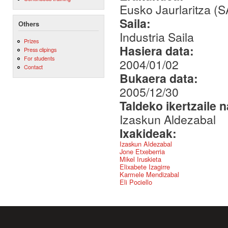
Eusko Jaurlaritza (
Saila:
Others
Industria Saila
Prizes
Hasiera data:
Press clipings
For students
2004/01/02
Contact
Bukaera data:
2005/12/30
Taldeko ikertzaile 
Izaskun Aldezabal
Ixakideak:
Izaskun Aldezabal
Jone Etxeberria
Mikel Iruskieta
Elixabete Izagirre
Karmele Mendizabal
Eli Pociello