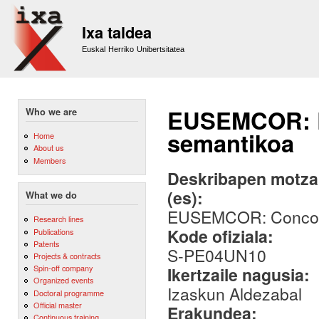
Sk
m
Ixa taldea
co
Euskal Herriko Unibertsitatea
EUSEMCOR: E
Who we are
semantikoa
Home
About us
Members
Deskribapen motza,
(es):
What we do
EUSEMCOR: Concord
Research lines
Kode ofiziala:
Publications
Patents
S-PE04UN10
Projects & contracts
Spin-off company
Ikertzaile nagusia:
Organized events
Izaskun Aldezabal
Doctoral programme
Official master
Erakundea:
Continuous training