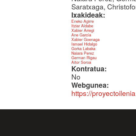
Saratxaga, Christofo
Ixakideak:
Eneko Agirre
Itziar Aldabe
Xabier Arregi
Ane García
Xabier Goenaga
Ismael Hidalgo
Gorka Labaka
Naiara Perez
German Rigau
Aitor Soroa
Kontratua:
No
Webgunea:
https://proyectoilenia