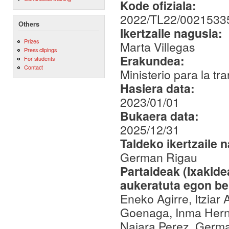
Kode ofiziala:
2022/TL22/0021533
Others
Ikertzaile nagusia:
Prizes
Marta Villegas
Press clipings
Erakundea:
For students
Contact
Ministerio para la tr
Hasiera data:
2023/01/01
Bukaera data:
2025/12/31
Taldeko ikertzaile 
German Rigau
Partaideak (Ixakid
aukeratuta egon be
Eneko Agirre, Itziar
Goenaga, Inma Hern
Naiara Perez, Germa