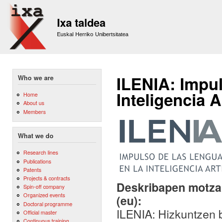
Sk
m
Ixa taldea
co
Euskal Herriko Unibertsitatea
ILENIA: Impul
Who we are
Inteligencia Ar
Home
About us
Members
What we do
Research lines
Publications
Patents
Projects & contracts
Deskribapen motza,
Spin-off company
Organized events
(eu):
Doctoral programme
ILENIA: Hizkuntzen b
Official master
Continuous training