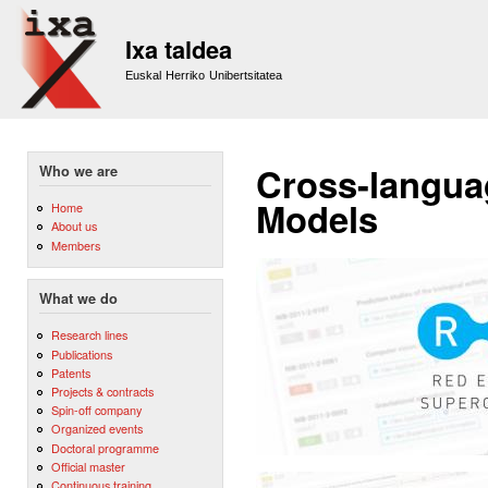
Sk
m
Ixa taldea
co
Euskal Herriko Unibertsitatea
Cross-langua
Who we are
Models
Home
About us
Members
What we do
Research lines
Publications
Patents
Projects & contracts
Spin-off company
Organized events
Doctoral programme
Official master
Continuous training