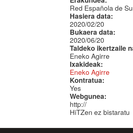
Red Española de Su
Hasiera data:
2020/02/20
Bukaera data:
2020/06/20
Taldeko ikertzaile 
Eneko Agirre
Ixakideak:
Eneko Agirre
Kontratua:
Yes
Webgunea:
http://
HiTZen ez bistaratu