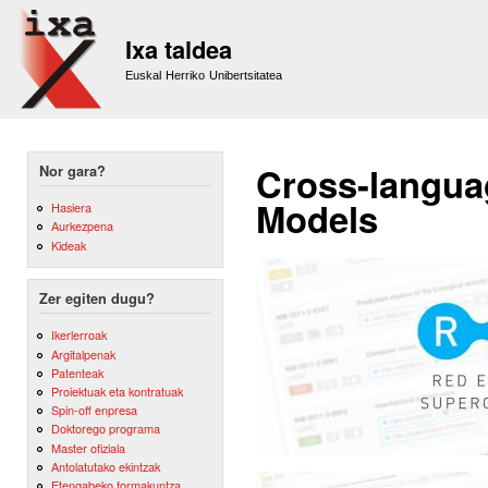
Sk
m
Ixa taldea
co
Euskal Herriko Unibertsitatea
Cross-langua
Nor gara?
Models
Hasiera
Aurkezpena
Kideak
Zer egiten dugu?
Ikerlerroak
Argitalpenak
Patenteak
Proiektuak eta kontratuak
Spin-off enpresa
Doktorego programa
Master ofiziala
Antolatutako ekintzak
Etengabeko formakuntza