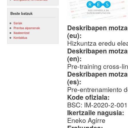
Beste batzuk
Sariak
Deskribapen motza,
Prentsa aipamenak
Ikasleentzat
(eu):
Kontaktua
Hizkuntza eredu ele
Deskribapen motza,
(en):
Pre-training cross-l
Deskribapen motza,
(es):
Pre-entrenamiento d
Kode ofiziala:
BSC: IM-2020-2-00
Ikertzaile nagusia:
Eneko Agirre
Erakundea: