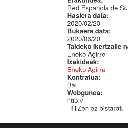
Red Española de Su
Hasiera data:
2020/02/20
Bukaera data:
2020/06/20
Taldeko ikertzaile 
Eneko Agirre
Ixakideak:
Eneko Agirre
Kontratua:
Bai
Webgunea:
http://
HiTZen ez bistaratu