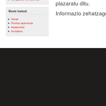
plazaratu ditu.
Beste batzuk
Informazio zehatzag
Sariak
Prentsa aipamenak
Ikasleentzat
Kontaktua