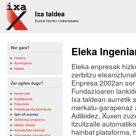
Sk
m
Ixa taldea
co
Euskal Herriko Unibertsitatea
Eleka Ingeniar
Nor gara?
Hasiera
Aurkezpena
Eleka enpresak hizku
Kideak
zerbitzu eleaniztunak
Enpresa 2002an sort
Zer egiten dugu?
Fundazioaren lankide
Ikerlerroak
Ixa taldean aurretik
Argitalpenak
Patenteak
merkatu-garapenaz 
Proiektuak eta kontratuak
Adibidez, Xuxen zuze
Spin-off enpresa
Doktorego programa
itzultzaile automatik
Master ofiziala
hainbat plataforma, 
Antolatutako ekintzak
Etengabeko formakuntza