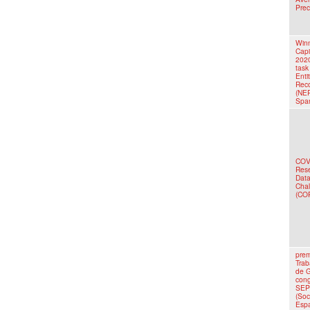
Prec
Winn
Cap
202
tas
Enti
Reco
(NER
Spa
COV
Res
Data
Chal
(CO
prem
Trab
de G
con
SEP
(Soc
Espa