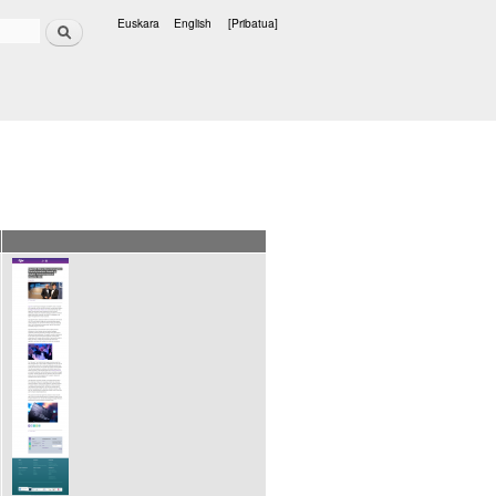
Bilatu
Euskara
English
[Pribatua]
Hizkuntzak