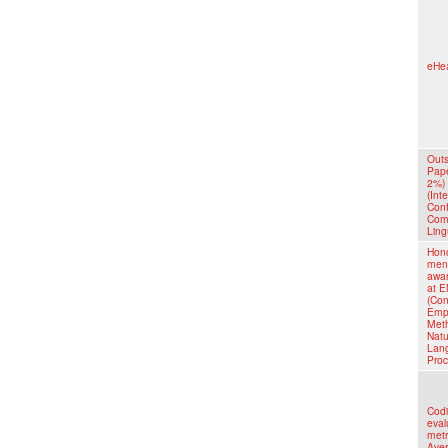
eHea
Outs
Pape
2%)
(Int
Con
Comp
Lingu
Hon
ment
awar
at 
(Con
Empi
Meth
Natu
Lan
Proc
Codi
eval
metr
Ave