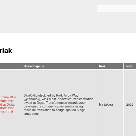
Skip to
main
Bilaketa formularioa
content
riak
Deskribapena
Nori
Noiz
SignON project, led by Prof. Andy Way
 Innovative
(@tarfandy), wins Most Innovative Transformation
sformation
award at Digital Transformation Awards 2024!
d at Digital
Ixa taldea
2025
developed a communication service using
sformation
machine translation to bridge spoken & sign
rds 2024!
languages.