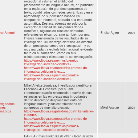
excepcional valor en el ámbito del
procesamiento de lenguaje natural, en particular
en la explotación de grandes repositorios de
texto, combinados con redes semánticas y en el
aprendizaje no supervisado basado en
computación neuronal, aplicada a la traducción
automática. Destaca además no solo por la
excepcional calidad de sus publicaciones
científicas, algunas de ellas consideradas
io Aritmel
Eneko Agirre
2021
referentes en el campo, sino también por una
intensa transferencia de los resultados de su
investigación, su liderazgo científico -es director
de un prestigioso centro de investigación- y su
muy marcada trayectoria internacional, evidente
tanto en su formación, como en sus
colaboraciones y el impacto de su investigación.
https://www.fbbva.es/premios/premios-
investigacion-sociedad-cientifica-i...
https://www.fbbva.es/noticias/los-premios-de-
informatica-celebran-la-exc...
https://www.fbbva.es/premios/premios-
investigacion-sociedad-cientifica-i...
Mikel Artetxe Zurutuza, investigador científico en
Facebook AI Research, por su alta
internacionalización reconocida a través de sus
estancias en las empresas más importantes
dentro del campo del procesamiento del
stigadores
lenguaje natural y sus contribuciones en
enes
congresos de muy alto prestigio.
Mikel Artetxe
2021
rmáticos
https://www.fbbva.es/galardonados/mikel-artetxe-
zurutuza/
https://www.fbbva.es/noticias/los-premios-de-
informatica-celebran-la-exc...
https://www.fbbva.es/premios/premios-
investigacion-sociedad-cientifica-i...
HAP-LAP masterreko ikasle diren Oscar Sainzek