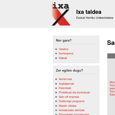
Ixa taldea
Euskal Herriko Unibertsitatea
Nor gara?
Sa
Hasiera
Aurkezpena
Kideak
Zer egiten dugu?
Ikerlerroak
Most
Argitalpenak
Tran
Patenteak
awar
Tran
Proiektuak eta kontratuak
Awa
Spin-off enpresa
Doktorego programa
Master ofiziala
Antolatutako ekintzak
Etengabeko formakuntza