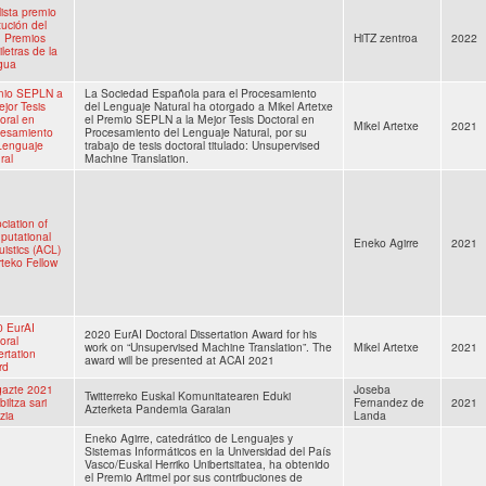
lista premio
itución del
 Premios
HiTZ zentroa
2022
iletras de la
gua
mio SEPLN a
La Sociedad Española para el Procesamiento
ejor Tesis
del Lenguaje Natural ha otorgado a Mikel Artetxe
oral en
el Premio SEPLN a la Mejor Tesis Doctoral en
Mikel Artetxe
2021
cesamiento
Procesamiento del Lenguaje Natural, por su
Lenguaje
trabajo de tesis doctoral titulado: Unsupervised
ral
Machine Translation.
ciation of
utational
Eneko Agirre
2021
uistics (ACL)
rteko Fellow
0 EurAI
2020 EurAI Doctoral Dissertation Award for his
oral
work on “Unsupervised Machine Translation”. The
Mikel Artetxe
2021
ertation
award will be presented at ACAI 2021
rd
gazte 2021
Joseba
Twitterreko Euskal Komunitatearen Eduki
biltza sari
Fernandez de
2021
Azterketa Pandemia Garaian
zia
Landa
Eneko Agirre, catedrático de Lenguajes y
Sistemas Informáticos en la Universidad del País
Vasco/Euskal Herriko Unibertsitatea, ha obtenido
el Premio Aritmel por sus contribuciones de