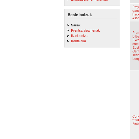
Proy
gana
Beste batzuk
hac
#so
Sariak
Prentsa aipamenak
Prem
Ikasleentzat
Bilb
Exce
Kontaktua
cate
Eusk
Cent
Tecn
Len
Cond
"Ord
Finl