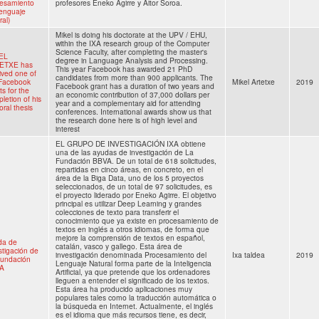
cesamiento
profesores Eneko Agirre y Aitor Soroa.
lenguaje
ral)
Mikel is doing his doctorate at the UPV / EHU,
within the IXA research group of the Computer
Science Faculty, after completing the master's
EL
degree in Language Analysis and Processing.
ETXE has
This year Facebook has awarded 21 PhD
ived one of
candidates from more than 900 applicants. The
 Facebook
Mikel Artetxe
2019
Facebook grant has a duration of two years and
ts for the
an economic contribution of 37,000 dollars per
letion of his
year and a complementary aid for attending
oral thesis
conferences. International awards show us that
the research done here is of high level and
interest
EL GRUPO DE INVESTIGACIÓN IXA obtiene
una de las ayudas de investigación de La
Fundación BBVA. De un total de 618 solicitudes,
repartidas en cinco áreas, en concreto, en el
área de la Biga Data, uno de los 5 proyectos
seleccionados, de un total de 97 solicitudes, es
el proyecto liderado por Eneko Agirre. El objetivo
principal es utilizar Deep Learning y grandes
colecciones de texto para transferir el
conocimiento que ya existe en procesamiento de
textos en inglés a otros idiomas, de forma que
mejore la comprensión de textos en español,
da de
catalán, vasco y gallego. Esta área de
stigación de
investigación denominada Procesamiento del
Ixa taldea
2019
Fundación
Lenguaje Natural forma parte de la Inteligencia
A
Artificial, ya que pretende que los ordenadores
lleguen a entender el significado de los textos.
Esta área ha producido aplicaciones muy
populares tales como la traducción automática o
la búsqueda en Internet. Actualmente, el inglés
es el idioma que más recursos tiene, es decir,