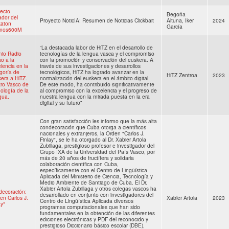
ecto
Begoña
dor del
Proyecto NoticIA: Resumen de Noticias Clickbait
Altuna, Iker
2024
katon
García
mos600M
“La destacada labor de HiTZ en el desarrollo de
io Radio
tecnologías de la lengua vasca y el compromiso
ao a la
con la promoción y conservación del euskera. A
lencia en la
través de sus investigaciones y desarrollos
goría de
tecnológicos, HiTZ ha logrado avanzar en la
HiTZ Zentroa
2023
era a HiTZ.
normalización del euskera en el ámbito digital.
ro Vasco de
De este modo, ha contribuido significativamente
ología de la
al compromiso con la excelencia y el progreso de
gua.
nuestra lengua con la mirada puesta en la era
digital y su futuro”
Con gran satisfacción les informo que la más alta
condecoración que Cuba otorga a científicos
nacionales y extranjeros, la Orden "Carlos J.
Finlay", se le ha otorgado al Dr. Xabier Artola
Zubillaga, prestigioso profesor e investigador del
Grupo IXA de la Universidad del País Vasco, por
más de 20 años de fructífera y solidaria
colaboración científica con Cuba,
específicamente con el Centro de Lingüística
Aplicada del Ministerio de Ciencia, Tecnología y
Medio Ambiente de Santiago de Cuba. El Dr.
Xabier Artola Zubillaga y otros colegas vascos ha
ecoración:
desarrollado en conjunto con investigadores del
en Carlos J.
Xabier Artola
2023
Centro de Lingüística Aplicada diversos
ay"
programas computacionales que han sido
fundamentales en la obtención de las diferentes
ediciones electrónicas y PDF del reconocido y
prestigioso Diccionario básico escolar (DBE),