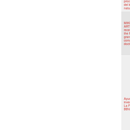
pro
del 
natu
MIK
ART
rece
the
gran
comp
doct
Ayu
inve
La 
BBV