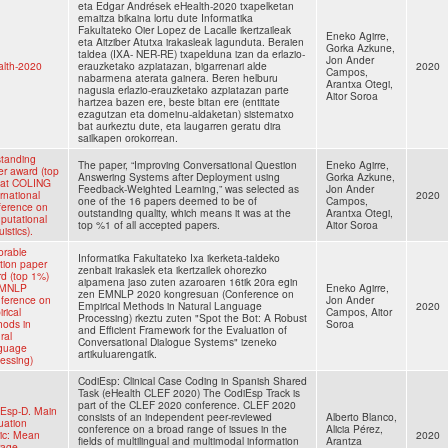
eta Edgar Andrések eHealth-2020 txapelketan
emaitza bikaina lortu dute Informatika
Fakultateko Oier Lopez de Lacalle ikertzaileak
Eneko Agirre,
eta Aitziber Atutxa irakasleak lagunduta. Beraien
Gorka Azkune,
taldea (IXA- NER-RE) txapelduna izan da erlazio-
Jon Ander
lth-2020
erauzketako azpiatazan, bigarrenari alde
2020
Campos,
nabarmena aterata gainera. Beren helburu
Arantxa Otegi,
nagusia erlazio-erauzketako azpiatazan parte
Aitor Soroa
hartzea bazen ere, beste bitan ere (entitate
ezagutzan eta domeinu-aldaketan) sistematxo
bat aurkeztu dute, eta laugarren geratu dira
sailkapen orokorrean.
tanding
The paper, “Improving Conversational Question
Eneko Agirre,
r award (top
Answering Systems after Deployment using
Gorka Azkune,
 at COLING
Feedback-Weighted Learning,” was selected as
Jon Ander
ernational
2020
one of the 16 papers deemed to be of
Campos,
ference on
outstanding quality, which means it was at the
Arantxa Otegi,
utational
top %1 of all accepted papers.
Aitor Soroa
istics).
orable
Informatika Fakultateko Ixa ikerketa-taldeko
ion paper
zenbait irakaslek eta ikertzailek ohorezko
d (top 1%)
aipamena jaso zuten azaroaren 16tik 20ra egin
EMNLP
Eneko Agirre,
zen EMNLP 2020 kongresuan (Conference on
ference on
Jon Ander
Empirical Methods in Natural Language
2020
rical
Campos, Aitor
Processing) rkeztu zuten "Spot the Bot: A Robust
ods in
Soroa
and Efficient Framework for the Evaluation of
ral
Conversational Dialogue Systems" izeneko
guage
artikuluarengatik.
essing)
CodiEsp: Clinical Case Coding in Spanish Shared
Task (eHealth CLEF 2020) The CodiEsp Track is
part of the CLEF 2020 conference. CLEF 2020
Esp-D. Main
consists of an independent peer-reviewed
Alberto Blanco,
uation
conference on a broad range of issues in the
Alicia Pérez,
ic: Mean
2020
fields of multilingual and multimodal information
Arantza
rage