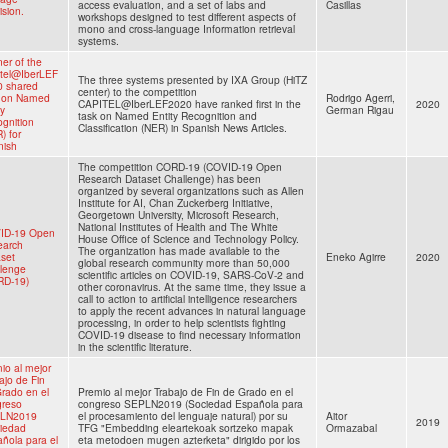
access evaluation, and a set of labs and
Casillas
ision.
workshops designed to test different aspects of
mono and cross-language Information retrieval
systems.
er of the
itel@IberLEF
The three systems presented by IXA Group (HiTZ
0 shared
center) to the competition
k on Named
Rodrigo Agerri,
CAPITEL@IberLEF2020 have ranked first in the
2020
ty
German Rigau
task on Named Entity Recognition and
gnition
Classification (NER) in Spanish News Articles.
) for
nish
The competition CORD-19 (COVID-19 Open
Research Dataset Challenge) has been
organized by several organizations such as Allen
Institute for AI, Chan Zuckerberg Initiative,
Georgetown University, Microsoft Research,
National Institutes of Health and The White
ID-19 Open
House Office of Science and Technology Policy.
earch
The organization has made available to the
set
Eneko Agirre
2020
global research community more than 50,000
lenge
scientific articles on COVID-19, SARS-CoV-2 and
RD-19)
other coronavirus. At the same time, they issue a
call to action to artificial intelligence researchers
to apply the recent advances in natural language
processing, in order to help scientists fighting
COVID-19 disease to find necessary information
in the scientific literature.
io al mejor
ajo de Fin
rado en el
Premio al mejor Trabajo de Fin de Grado en el
greso
congreso SEPLN2019 (Sociedad Española para
LN2019
el procesamiento del lenguaje natural) por su
Aitor
2019
iedad
TFG "Embedding eleartekoak sortzeko mapak
Ormazabal
ñola para el
eta metodoen mugen azterketa" dirigido por los