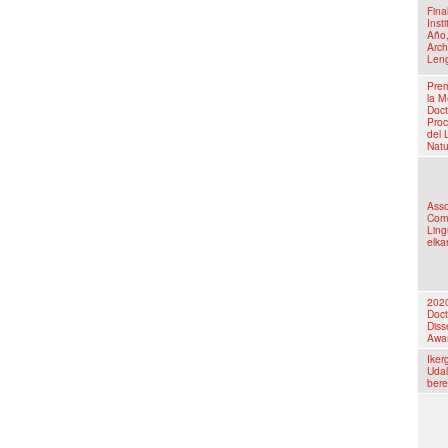
Fina
Inst
Año,
Arch
Len
Pre
la M
Doct
Pro
del 
Natu
Asso
Comp
Ling
elka
202
Doct
Diss
Awa
Iker
Udal
bere