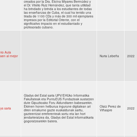
creados por la Dra. Eloína Miyares Bermúdez y
el Dr. Vitelio Ruiz Hernández, que tanta utilidad
ha brindado y brinda a los estudiantes de todas
las enseñanzas de Cuba, el cual ha tenido una
tirada de 1100 CDs y más de 300 mil ejemplares
impresos por la Editorial Oriente, con el
significativo impacto en el estudiantado y
profesorado cubano.
io Aula
sen al mejor
Nuria Lebeña
2022
Gladys del Estal saria UPV/EHUko Informatika
Fakultateak eta PuntuEUS Fundazioak sustatzen
dute Gipuzkoako Foru Aldundiaren babesarekin.
Ekimen honen helburua ingurune digitalean ari
Olatz Perez de
ys saria
2022
diren emakume gazte euskaldunak saritu,
Viñaspre
gazteentzat erreferenteak sortu eta lan hori
jendarteratzea da, Gladys del Estal informatikaria
gogoratzearekin batera.