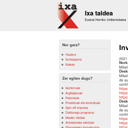
Ixa taldea
Euskal Herriko Unibertsitatea
Nor gara?
In
Hasiera
2021
Aurkezpena
Nork
Kideak
Mikel
Desk
Mikel
Zer egiten dugu?
de su
contr
Ikerlerroak
https
https
Argitalpenak
https
Patenteak
Desk
Proiektuak eta kontratuak
Mikel
Spin-off enpresa
de su
Doktorego programa
contr
Master ofiziala
https
Antolatutako ekintzak
https
https
Etengabeko formakuntza