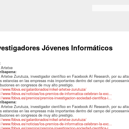
Skip to
main
Bilaketa formularioa
content
vestigadores Jóvenes Informáticos
:
 Artetxe
ribapena:
 Artetxe Zurutuza, investigador científico en Facebook AI Research, por su alta
s estancias en las empresas más importantes dentro del campo del procesamien
ibuciones en congresos de muy alto prestigio.
://www.fbbva.es/galardonados/mikel-artetxe-zurutuza/
://www.fbbva.es/noticias/los-premios-de-informatica-celebran-la-exc...
://www.fbbva.es/premios/premios-investigacion-sociedad-cientifica-i...
ribapena:
 Artetxe Zurutuza, investigador científico en Facebook AI Research, por su alta
s estancias en las empresas más importantes dentro del campo del procesamien
ibuciones en congresos de muy alto prestigio.
://www.fbbva.es/galardonados/mikel-artetxe-zurutuza/
://www.fbbva.es/noticias/los-premios-de-informatica-celebran-la-exc...
://www.fbbva.es/premios/premios-investigacion-sociedad-cientifica-i...