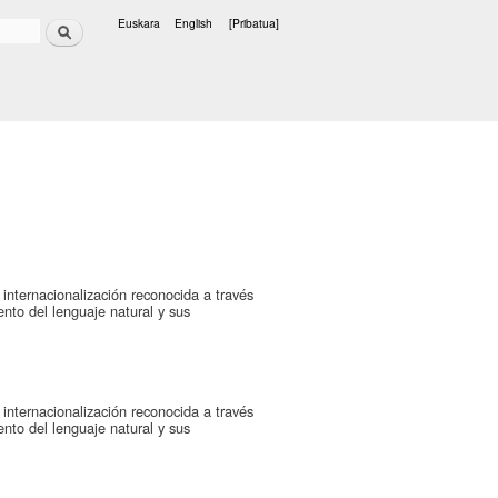
Bilatu
Euskara
English
[Pribatua]
Hizkuntzak
 internacionalización reconocida a través
to del lenguaje natural y sus
 internacionalización reconocida a través
to del lenguaje natural y sus