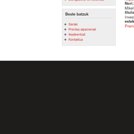
Nori
Mikel
titul
Beste batzuk
Inves
este
Sariak
Premi
Prentsa aipamenak
Ikasleentzat
Kontaktua