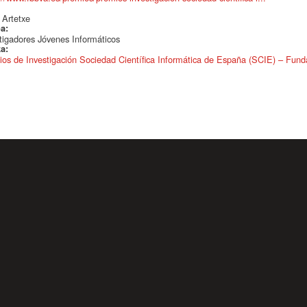
:
 Artetxe
oa:
tigadores Jóvenes Informáticos
ka:
os de Investigación Sociedad Científica Informática de España (SCIE) – Fu