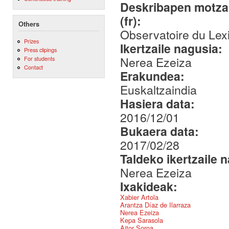
Deskribapen motza,
(fr):
Others
Observatoire du Lex
Prizes
Ikertzaile nagusia:
Press clipings
Nerea Ezeiza
For students
Contact
Erakundea:
Euskaltzaindia
Hasiera data:
2016/12/01
Bukaera data:
2017/02/28
Taldeko ikertzaile 
Nerea Ezeiza
Ixakideak:
Xabier Artola
Arantza Díaz de Ilarraza
Nerea Ezeiza
Kepa Sarasola
Aitor Soroa