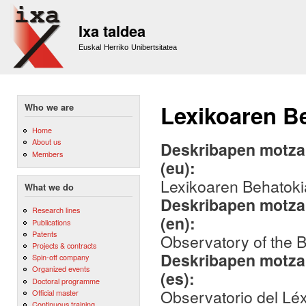
Sk
m
Ixa taldea
co
Euskal Herriko Unibertsitatea
Lexikoaren Be
Who we are
Home
About us
Deskribapen motza,
Members
(eu):
Lexikoaren Behatoki
What we do
Deskribapen motza,
Research lines
(en):
Publications
Patents
Observatory of the 
Projects & contracts
Deskribapen motza,
Spin-off company
Organized events
(es):
Doctoral programme
Observatorio del Lé
Official master
Continuous training