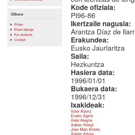
Kode ofiziala:
PI96-86
Others
Ikertzaile nagusia:
Prizes
Arantza Díaz de Ilar
Press clipings
For students
Erakundea:
Contact
Eusko Jaurlaritza
Saila:
Hezkuntza
Hasiera data:
1996/01/01
Bukaera data:
1996/12/31
Ixakideak:
Itziar Aduriz
Eneko Agirre
Iñaki Alegria
Xabier Arregi
Jose Mari Arriola
Xabier Artola