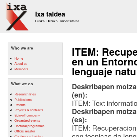
Sk
m
Ixa taldea
co
Euskal Herriko Unibertsitatea
ITEM: Recupe
Who we are
en un Entorno
Home
About us
lenguaje natu
Members
What we do
Deskribapen motza,
(en):
Research lines
Publications
ITEM: Text informatio
Patents
Deskribapen motza,
Projects & contracts
Spin-off company
(es):
Organized events
ITEM: Recuperacion 
Doctoral programme
Official master
con tecnicas de leng
Continuous training