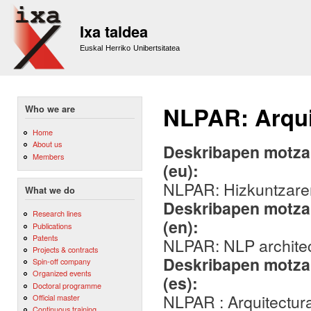
Sk
m
Ixa taldea
co
Euskal Herriko Unibertsitatea
NLPAR: Arqui
Who we are
Home
About us
Deskribapen motza,
Members
(eu):
NLPAR: Hizkuntzare
What we do
Deskribapen motza,
Research lines
(en):
Publications
Patents
NLPAR: NLP architec
Projects & contracts
Deskribapen motza,
Spin-off company
Organized events
(es):
Doctoral programme
NLPAR : Arquitectur
Official master
Continuous training