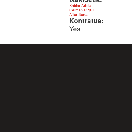
Xabier Artola
German Rigau
Aitor Soroa
Kontratua:
Yes