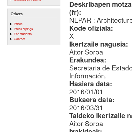
Deskribapen motza,
(fr):
Others
NLPAR : Architectur
Prizes
Kode ofiziala:
Press clipings
X
For students
Contact
Ikertzaile nagusia:
Aitor Soroa
Erakundea:
Secretaria de Estad
Información.
Hasiera data:
2016/01/01
Bukaera data:
2016/03/31
Taldeko ikertzaile 
Aitor Soroa
Ixakideak: