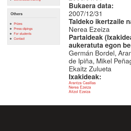
Bukaera data:
2007/12/31
Others
Taldeko ikertzaile 
Prizes
Nerea Ezeiza
Press clipings
For students
Partaideak (Ixakid
Contact
aukeratuta egon be
Germán Bordel, Aran
de Ipiña, Mikel Peña
Ekaitz Zulueta
Ixakideak:
Arantza Casillas
Nerea Ezeiza
Aitzol Ezeiza