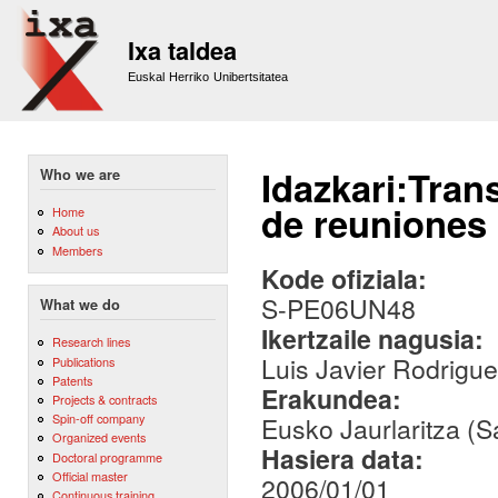
Sk
m
Ixa taldea
co
Euskal Herriko Unibertsitatea
Idazkari:Tran
Who we are
de reuniones
Home
About us
Members
Kode ofiziala:
S-PE06UN48
What we do
Ikertzaile nagusia:
Research lines
Luis Javier Rodrigue
Publications
Patents
Erakundea:
Projects & contracts
Spin-off company
Eusko Jaurlaritza (S
Organized events
Hasiera data:
Doctoral programme
Official master
2006/01/01
Continuous training