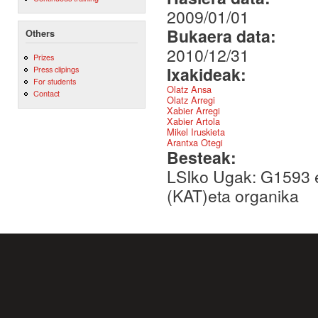
2009/01/01
Bukaera data:
Others
2010/12/31
Prizes
Ixakideak:
Press clipings
For students
Olatz Ansa
Contact
Olatz Arregi
Xabier Arregi
Xabier Artola
Mikel Iruskieta
Arantxa Otegi
Besteak:
LSIko Ugak: G1593
(KAT)eta organika