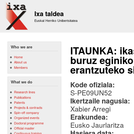
Sk
m
Ixa taldea
co
Euskal Herriko Unibertsitatea
ITAUNKA: ikas
Who we are
buruz eginik
Home
About us
erantzuteko s
Members
What we do
Kode ofiziala:
S-PE09UN52
Research lines
Publications
Ikertzaile nagusia:
Patents
Xabier Arregi
Projects & contracts
Spin-off company
Erakundea:
Organized events
Eusko Jaurlaritza
Doctoral programme
Official master
Hasiera data:
Continuous training