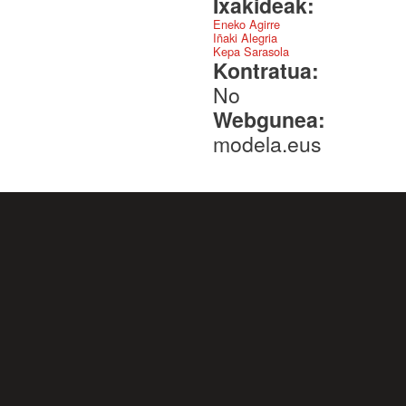
Ixakideak:
Eneko Agirre
Iñaki Alegria
Kepa Sarasola
Kontratua:
No
Webgunea:
modela.eus