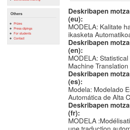
Deskribapen motza,
Others
(eu):
Prizes
MODELA: Kalitate han
Press clipings
ikasketa Automatiko
For students
Contact
Deskribapen motza,
(en):
MODELA: Statistical
Machine Translation
Deskribapen motza,
(es):
Modela: Modelado Es
Automática de Alta C
Deskribapen motza,
(fr):
MODELA :Modélisatio
une traduction autom