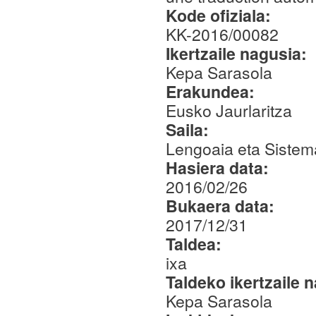
Kode ofiziala:
KK-2016/00082
Ikertzaile nagusia:
Kepa Sarasola
Erakundea:
Eusko Jaurlaritza
Saila:
Lengoaia eta Sistem
Hasiera data:
2016/02/26
Bukaera data:
2017/12/31
Taldea:
ixa
Taldeko ikertzaile 
Kepa Sarasola