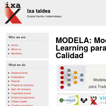
Sk
m
Ixa taldea
co
Euskal Herriko Unibertsitatea
MODELA: Mode
Who we are
Learning para
Home
About us
Calidad
Members
What we do
Research lines
Publications
Patents
Projects & contracts
Spin-off company
Organized events
Doctoral programme
Official master
Continuous training