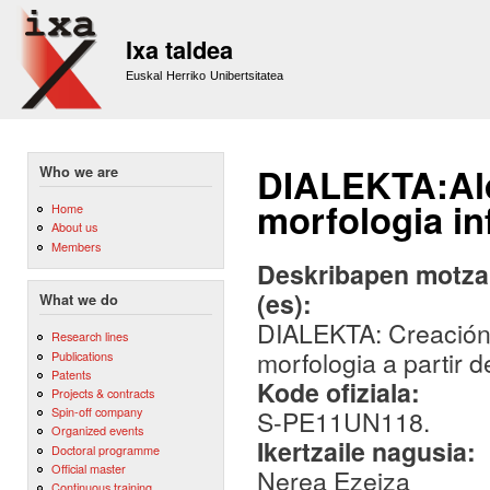
Sk
m
Ixa taldea
co
Euskal Herriko Unibertsitatea
DIALEKTA:Alda
Who we are
morfologia in
Home
About us
Members
Deskribapen motza,
(es):
What we do
DIALEKTA: Creación 
Research lines
morfologia a partir d
Publications
Patents
Kode ofiziala:
Projects & contracts
Spin-off company
S-PE11UN118.
Organized events
Ikertzaile nagusia:
Doctoral programme
Official master
Nerea Ezeiza
Continuous training