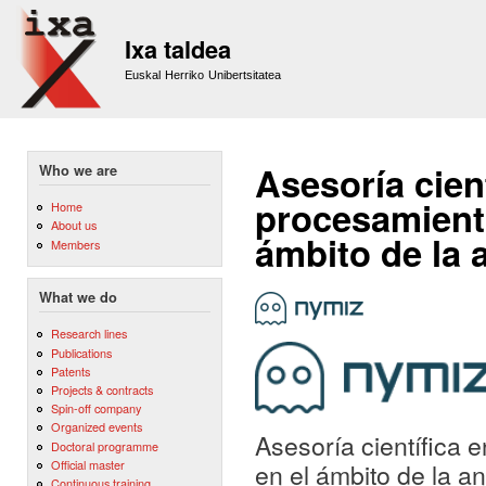
Sk
m
Ixa taldea
co
Euskal Herriko Unibertsitatea
Asesoría cient
Who we are
procesamiento
Home
About us
ámbito de la 
Members
What we do
Research lines
Publications
Patents
Projects & contracts
Spin-off company
Organized events
Asesoría científica 
Doctoral programme
Official master
en el ámbito de la a
Continuous training