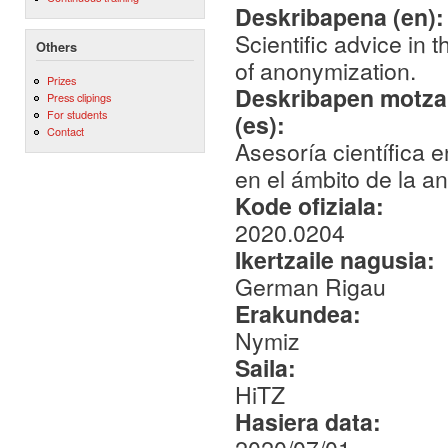
Deskribapena (en)
Scientific advice in 
Others
of anonymization.
Prizes
Deskribapen motza,
Press clipings
For students
(es):
Contact
Asesoría científica 
en el ámbito de la a
Kode ofiziala:
2020.0204
Ikertzaile nagusia:
German Rigau
Erakundea:
Nymiz
Saila:
HiTZ
Hasiera data: