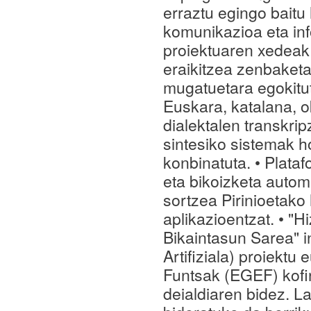
erraztu egingo baitu
komunikazioa eta in
proiektuaren xedeak:
eraikitzea zenbaketa
mugatuetara egokitu
Euskara, katalana, o
dialektalen transkrip
sintesiko sistemak h
konbinatuta. • Plataf
eta bikoizketa autom
sortzea Pirinioetako 
aplikazioentzat. • "
Bikaintasun Sarea"
Artifiziala) proiekt
Funtsak (EGEF) kof
deialdiaren bidez. L