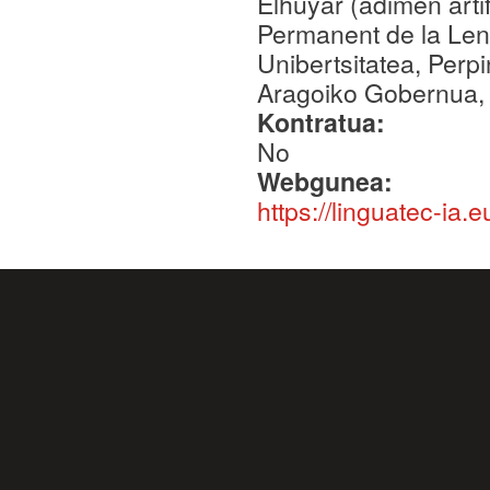
Elhuyar (adimen arti
Permanent de la Len
Unibertsitatea, Per
Aragoiko Gobernua, 
Kontratua:
No
Webgunea:
https://linguatec-ia.e