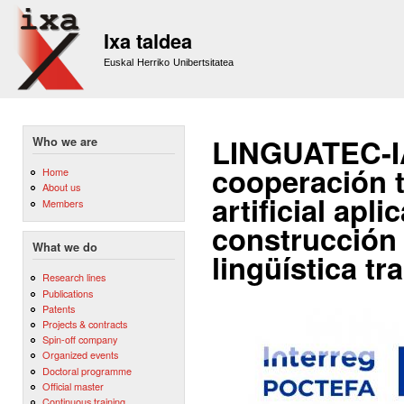
Sk
m
Ixa taldea
co
Euskal Herriko Unibertsitatea
LINGUATEC-IA
Who we are
cooperación t
Home
About us
artificial apl
Members
construcción 
What we do
lingüística tr
Research lines
Publications
Patents
Projects & contracts
Spin-off company
Organized events
Doctoral programme
Official master
Continuous training