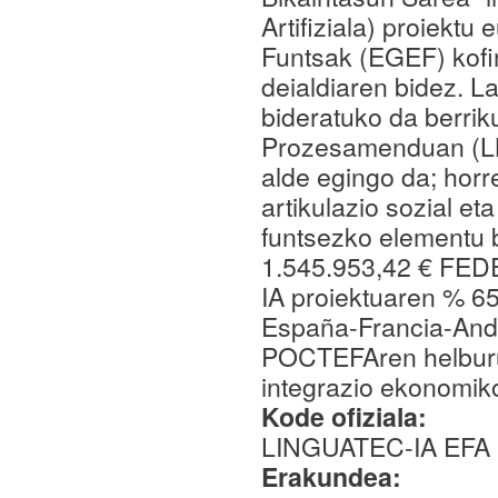
Artifiziala) proiekt
Funtsak (EGEF) kof
deialdiaren bidez. L
bideratuko da berrik
Prozesamenduan (LNP
alde egingo da; horr
artikulazio sozial et
funtsezko elementu b
1.545.953,42 € FED
IA proiektuaren % 65
España-Francia-And
POCTEFAren helburu
integrazio ekonomiko
Kode ofiziala:
LINGUATEC-IA EFA 
Erakundea: