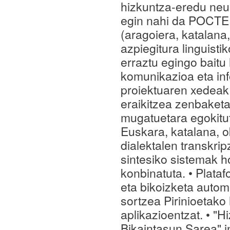
hizkuntza-eredu neur
egin nahi da POCTEFA
(aragoiera, katalana
azpiegitura linguist
erraztu egingo baitu
komunikazioa eta in
proiektuaren xedeak:
eraikitzea zenbaketa
mugatuetara egokitu
Euskara, katalana, o
dialektalen transkrip
sintesiko sistemak h
konbinatuta. • Plataf
eta bikoizketa autom
sortzea Pirinioetako 
aplikazioentzat. • "
Bikaintasun Sarea"