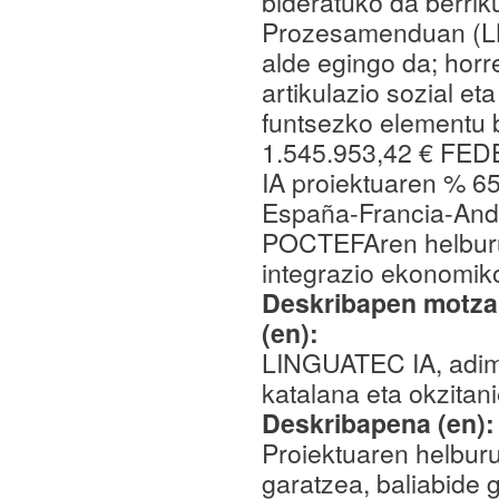
bideratuko da berrik
Prozesamenduan (LNP
alde egingo da; horr
artikulazio sozial et
funtsezko elementu b
1.545.953,42 € FED
IA proiektuaren % 65
España-Francia-And
POCTEFAren helburu
integrazio ekonomiko
Deskribapen motza,
(en):
LINGUATEC IA, adimen
katalana eta okzitani
Deskribapena (en)
Proiektuaren helburu
garatzea, baliabide g