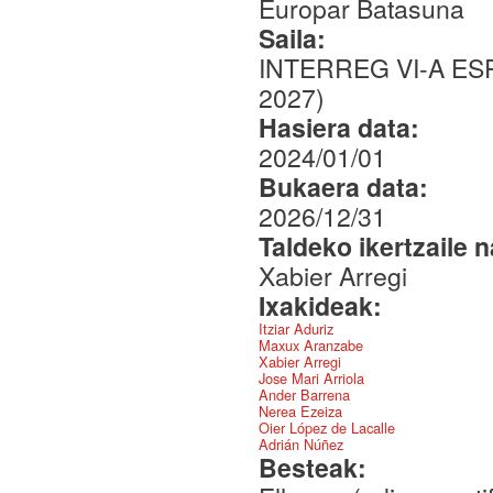
Europar Batasuna
Saila:
INTERREG VI-A E
2027)
Hasiera data:
2024/01/01
Bukaera data:
2026/12/31
Taldeko ikertzaile 
Xabier Arregi
Ixakideak:
Itziar Aduriz
Maxux Aranzabe
Xabier Arregi
Jose Mari Arriola
Ander Barrena
Nerea Ezeiza
Oier López de Lacalle
Adrián Núñez
Besteak: