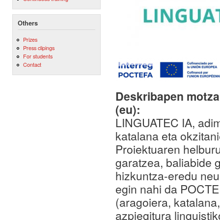
Others
Prizes
Press clipings
For students
Contact
Deskribapen motza,
(eu):
LINGUATEC IA, adimen
katalana eta okzitani
Proiektuaren helburu
garatzea, baliabide g
hizkuntza-eredu neur
egin nahi da POCTEFA
(aragoiera, katalana
azpiegitura linguist