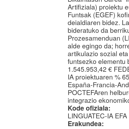
Artifiziala) proiekt
Funtsak (EGEF) kof
deialdiaren bidez. L
bideratuko da berrik
Prozesamenduan (LNP
alde egingo da; horr
artikulazio sozial et
funtsezko elementu b
1.545.953,42 € FED
IA proiektuaren % 65
España-Francia-And
POCTEFAren helburu
integrazio ekonomiko
Kode ofiziala:
LINGUATEC-IA EFA 
Erakundea: