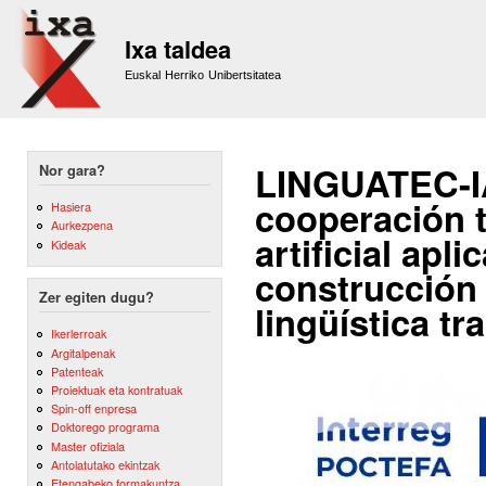
Sk
m
Ixa taldea
co
Euskal Herriko Unibertsitatea
LINGUATEC-IA
Nor gara?
cooperación t
Hasiera
Aurkezpena
artificial apl
Kideak
construcción 
Zer egiten dugu?
lingüística tr
Ikerlerroak
Argitalpenak
Patenteak
Proiektuak eta kontratuak
Spin-off enpresa
Doktorego programa
Master ofiziala
Antolatutako ekintzak
Etengabeko formakuntza