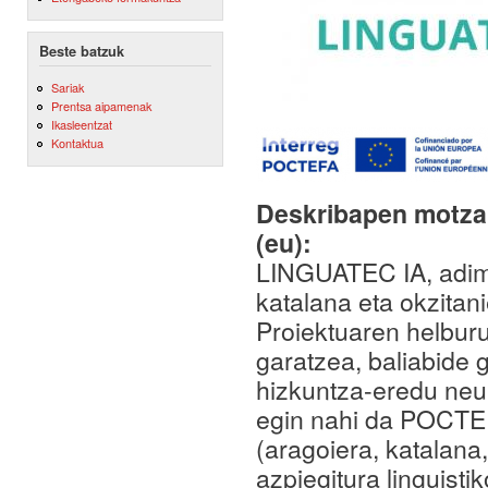
Beste batzuk
Sariak
Prentsa aipamenak
Ikasleentzat
Kontaktua
Deskribapen motza,
(eu):
LINGUATEC IA, adimen
katalana eta okzitani
Proiektuaren helburu
garatzea, baliabide g
hizkuntza-eredu neur
egin nahi da POCTEFA
(aragoiera, katalana
azpiegitura linguist