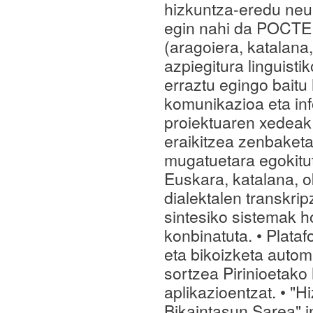
hizkuntza-eredu neur
egin nahi da POCTEFA
(aragoiera, katalana
azpiegitura linguist
erraztu egingo baitu
komunikazioa eta in
proiektuaren xedeak:
eraikitzea zenbaketa
mugatuetara egokitu
Euskara, katalana, o
dialektalen transkrip
sintesiko sistemak h
konbinatuta. • Plataf
eta bikoizketa autom
sortzea Pirinioetako 
aplikazioentzat. • "
Bikaintasun Sarea"