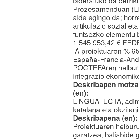
bideratuko da berrik
Prozesamenduan (LNP
alde egingo da; horr
artikulazio sozial et
funtsezko elementu b
1.545.953,42 € FED
IA proiektuaren % 65
España-Francia-And
POCTEFAren helburu
integrazio ekonomiko
Deskribapen motza,
(en):
LINGUATEC IA, adimen
katalana eta okzitani
Deskribapena (en)
Proiektuaren helburu
garatzea, baliabide g