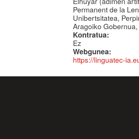
Elhuyar (adimen arti
Permanent de la Len
Unibertsitatea, Per
Aragoiko Gobernua, 
Kontratua:
Ez
Webgunea:
https://linguatec-ia.e