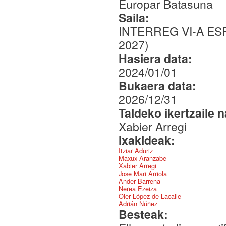
Europar Batasuna
Saila:
INTERREG VI-A E
2027)
Hasiera data:
2024/01/01
Bukaera data:
2026/12/31
Taldeko ikertzaile 
Xabier Arregi
Ixakideak:
Itziar Aduriz
Maxux Aranzabe
Xabier Arregi
Jose Mari Arriola
Ander Barrena
Nerea Ezeiza
Oier López de Lacalle
Adrián Núñez
Besteak: