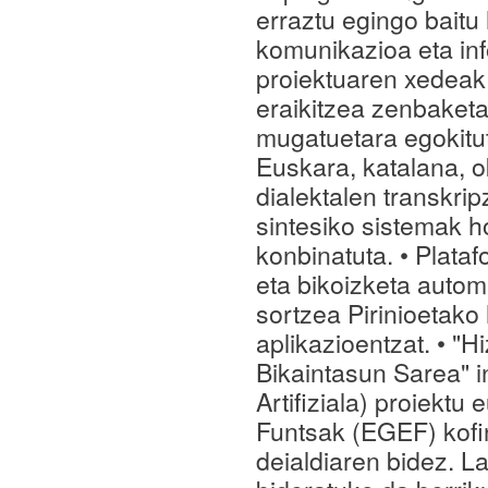
erraztu egingo baitu
komunikazioa eta in
proiektuaren xedeak:
eraikitzea zenbaketa
mugatuetara egokitu
Euskara, katalana, o
dialektalen transkrip
sintesiko sistemak h
konbinatuta. • Plataf
eta bikoizketa autom
sortzea Pirinioetako 
aplikazioentzat. • "
Bikaintasun Sarea"
Artifiziala) proiekt
Funtsak (EGEF) kof
deialdiaren bidez. L