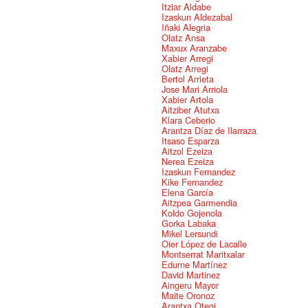
Itziar Aldabe
Izaskun Aldezabal
Iñaki Alegria
Olatz Ansa
Maxux Aranzabe
Xabier Arregi
Olatz Arregi
Bertol Arrieta
Jose Mari Arriola
Xabier Artola
Aitziber Atutxa
Klara Ceberio
Arantza Díaz de Ilarraza
Itsaso Esparza
Aitzol Ezeiza
Nerea Ezeiza
Izaskun Fernandez
Kike Fernandez
Elena García
Aitzpea Garmendia
Koldo Gojenola
Gorka Labaka
Mikel Lersundi
Oier López de Lacalle
Montserrat Maritxalar
Edurne Martínez
David Martinez
Aingeru Mayor
Maite Oronoz
Arantxa Otegi