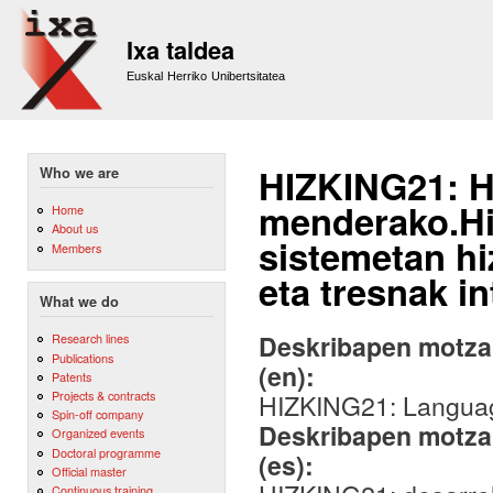
Sk
m
Ixa taldea
co
Euskal Herriko Unibertsitatea
HIZKING21: Hi
Who we are
menderako.Hi
Home
About us
sistemetan hi
Members
eta tresnak i
What we do
Deskribapen motza,
Research lines
Publications
(en):
Patents
Projects & contracts
HIZKING21: Language
Spin-off company
Deskribapen motza,
Organized events
Doctoral programme
(es):
Official master
Continuous training