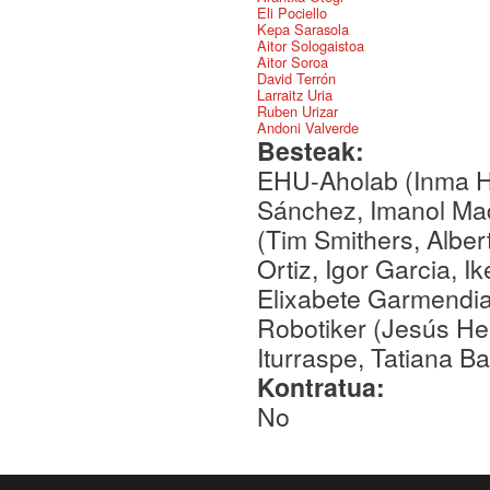
Eli Pociello
Kepa Sarasola
Aitor Sologaistoa
Aitor Soroa
David Terrón
Larraitz Uria
Ruben Urizar
Andoni Valverde
Besteak:
EHU-Aholab (Inma H
Sánchez, Imanol Ma
(Tim Smithers, Albe
Ortiz, Igor Garcia, I
Elixabete Garmendia,
Robotiker (Jesús He
Iturraspe, Tatiana B
Kontratua:
No