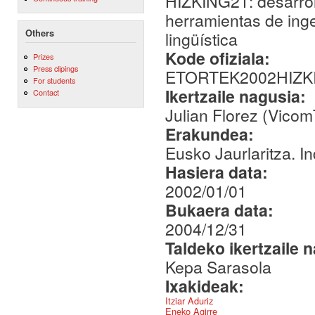
HIZKING21: desarroll
herramientas de inge
Others
lingüística
Kode ofiziala:
Prizes
Press clipings
ETORTEK2002HIZK
For students
Ikertzaile nagusia:
Contact
Julian Florez (Vico
Erakundea:
Eusko Jaurlaritza. I
Hasiera data:
2002/01/01
Bukaera data:
2004/12/31
Taldeko ikertzaile 
Kepa Sarasola
Ixakideak:
Itziar Aduriz
Eneko Agirre