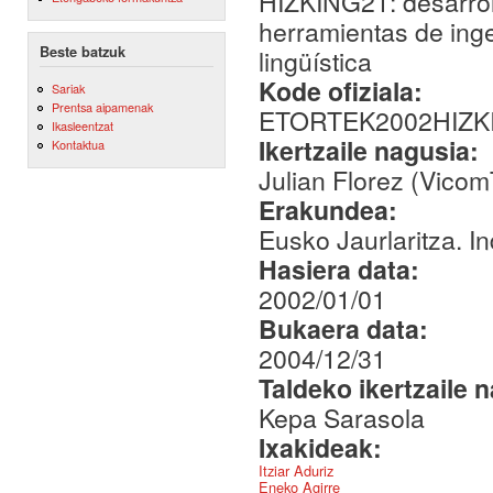
HIZKING21: desarroll
herramientas de inge
Beste batzuk
lingüística
Kode ofiziala:
Sariak
Prentsa aipamenak
ETORTEK2002HIZK
Ikasleentzat
Ikertzaile nagusia:
Kontaktua
Julian Florez (Vico
Erakundea:
Eusko Jaurlaritza. I
Hasiera data:
2002/01/01
Bukaera data:
2004/12/31
Taldeko ikertzaile 
Kepa Sarasola
Ixakideak:
Itziar Aduriz
Eneko Agirre