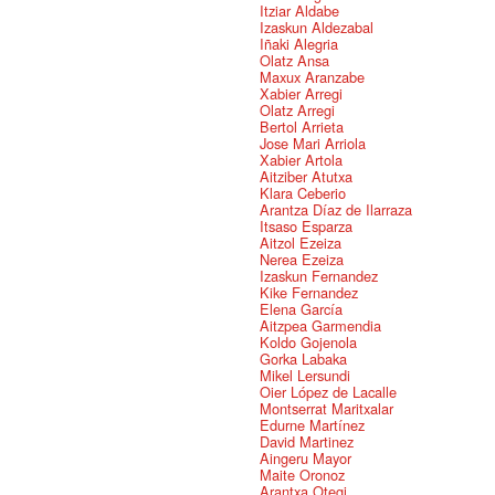
Itziar Aldabe
Izaskun Aldezabal
Iñaki Alegria
Olatz Ansa
Maxux Aranzabe
Xabier Arregi
Olatz Arregi
Bertol Arrieta
Jose Mari Arriola
Xabier Artola
Aitziber Atutxa
Klara Ceberio
Arantza Díaz de Ilarraza
Itsaso Esparza
Aitzol Ezeiza
Nerea Ezeiza
Izaskun Fernandez
Kike Fernandez
Elena García
Aitzpea Garmendia
Koldo Gojenola
Gorka Labaka
Mikel Lersundi
Oier López de Lacalle
Montserrat Maritxalar
Edurne Martínez
David Martinez
Aingeru Mayor
Maite Oronoz
Arantxa Otegi