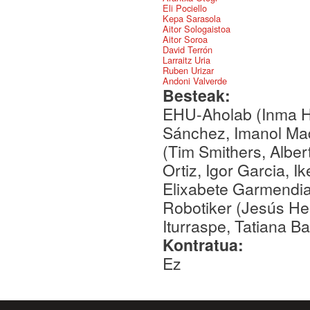
Eli Pociello
Kepa Sarasola
Aitor Sologaistoa
Aitor Soroa
David Terrón
Larraitz Uria
Ruben Urizar
Andoni Valverde
Besteak:
EHU-Aholab (Inma H
Sánchez, Imanol Ma
(Tim Smithers, Albe
Ortiz, Igor Garcia, I
Elixabete Garmendia,
Robotiker (Jesús He
Iturraspe, Tatiana B
Kontratua:
Ez