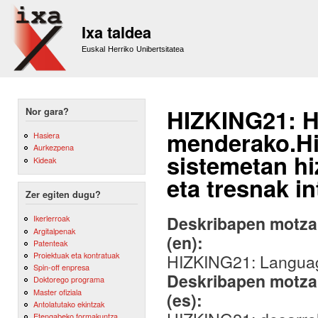
Sk
m
Ixa taldea
co
Euskal Herriko Unibertsitatea
HIZKING21: Hi
Nor gara?
menderako.Hi
Hasiera
Aurkezpena
sistemetan hi
Kideak
eta tresnak i
Zer egiten dugu?
Deskribapen motza,
Ikerlerroak
Argitalpenak
(en):
Patenteak
Proiektuak eta kontratuak
HIZKING21: Language
Spin-off enpresa
Deskribapen motza,
Doktorego programa
Master ofiziala
(es):
Antolatutako ekintzak
Etengabeko formakuntza