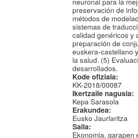
neuronal para la mejo
preservación de info
métodos de modelado
sistemas de traducc
calidad genéricos y 
preparación de conju
euskera-castellano y
la salud. (5) Evalua
desarrollados.
Kode ofiziala:
KK-2018/00087
Ikertzaile nagusia:
Kepa Sarasola
Erakundea:
Eusko Jaurlaritza
Saila:
Ekonomia, garapen et