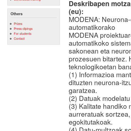
Deskribapen motza,
(eu):
Others
MODENA: Neurona-ere
Prizes
automatikorako
Press clipings
MODENA proiektuaren
For students
Contact
automatikoko sistema
sakonean eta neurona-
prozesuen bitartez. 
teknologikoetan ban
(1) Informazioa man
dituzten neurona-itz
garatzea.
(2) Datuak modelatu 
(3) Kalitate handiko
aurreratuak sortzea
egokitutakoak.
(4) Datu-multzoak so