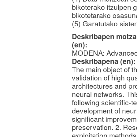
bikoterako itzulpen 
bikotetarako osasu
(5) Garatutako siste
Deskribapen motza,
(en):
MODENA: Advanced ne
Deskribapena (en)
The main object of t
validation of high qu
architectures and pr
neural networks. Thi
following scientific-
development of neura
significant improveme
preservation. 2. Re
exploitation methods