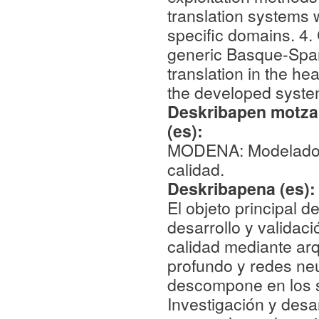
translation systems 
specific domains. 4. 
generic Basque-Span
translation in the h
the developed syste
Deskribapen motza,
(es):
MODENA: Modelado n
calidad.
Deskribapena (es)
El objeto principal 
desarrollo y validac
calidad mediante ar
profundo y redes neur
descompone en los si
Investigación y desa