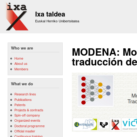
Sk
m
Ixa taldea
co
Euskal Herriko Unibertsitatea
MODENA: Mod
Who we are
traducción de 
Home
About us
Members
What we do
Research lines
Publications
Patents
Projects & contracts
Spin-off company
Organized events
Doctoral programme
Official master
Continuous training