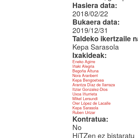
Hasiera data:
2018/02/22
Bukaera data:
2019/12/31
Taldeko ikertzaile 
Kepa Sarasola
Ixakideak:
Eneko Agirre
Iñaki Alegria
Begoña Altuna
Nora Aranberri
Kepa Bengoetxea
Arantza Díaz de Ilarraza
Itziar Gonzalez-Dios
Uxoa Iñurrieta
Mikel Lersundi
Oier López de Lacalle
Kepa Sarasola
Ruben Urizar
Kontratua:
No
HiTZen ez bistaratu