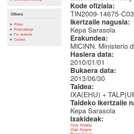
Kode ofiziala:
TIN2009-14675-C03
Others
Ikertzaile nagusia:
Prizes
Kepa Sarasola
Press clipings
For students
Erakundea:
Contact
MICINN. Ministerio d
Hasiera data:
2010/01/01
Bukaera data:
2013/06/30
Taldea:
IXA(EHU) + TALP(U
Taldeko ikertzaile 
Kepa Sarasola
Ixakideak:
Itziar Aldabe
Iñaki Alegria
Bertol Arrieta