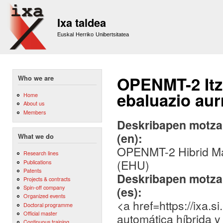
Sk
m
Ixa taldea
co
Euskal Herriko Unibertsitatea
OPENMT-2 Itz
Who we are
ebaluazio aur
Home
About us
Members
Deskribapen motza,
(en):
What we do
OPENMT-2 Hibrid Ma
Research lines
(EHU)
Publications
Patents
Deskribapen motza,
Projects & contracts
Spin-off company
(es):
Organized events
<a href=https://ixa
Doctoral programme
Official master
automática híbrida 
Continuous training