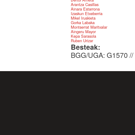
Arantza Casillas
Ainara Estarrona
Izaskun Etxeberria
Mikel Iruskieta
Gorka Labaka
Montserrat Maritxalar
Aingeru Mayor
Kepa Sarasola
Ruben Urizar
Besteak:
BGG/UGA: G1570 //