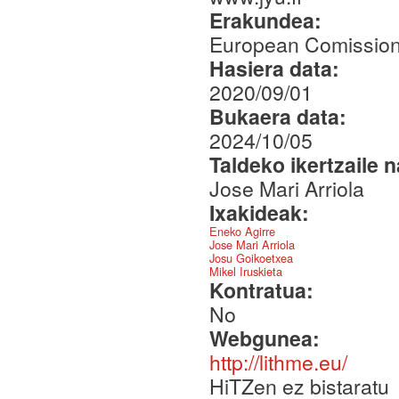
Erakundea:
European Comission 
Hasiera data:
2020/09/01
Bukaera data:
2024/10/05
Taldeko ikertzaile 
Jose Mari Arriola
Ixakideak:
Eneko Agirre
Jose Mari Arriola
Josu Goikoetxea
Mikel Iruskieta
Kontratua:
No
Webgunea:
http://lithme.eu/
HiTZen ez bistaratu