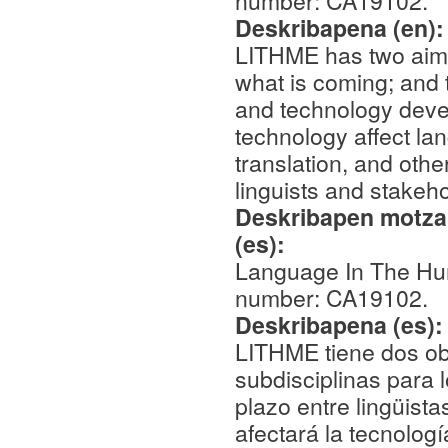
number: CA19102.
Deskribapena (en)
LITHME has two aims: 
what is coming; and t
and technology deve
technology affect la
translation, and ot
linguists and stakeh
Deskribapen motza,
(es):
Language In The Hu
number: CA19102.
Deskribapena (es)
LITHME tiene dos obje
subdisciplinas para lo
plazo entre lingüist
afectará la tecnolog