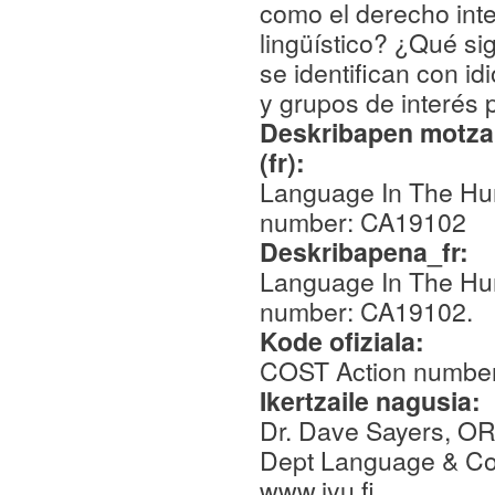
como el derecho inte
lingüístico? ¿Qué si
se identifican con i
y grupos de interés
Deskribapen motza,
(fr):
Language In The Hu
number: CA19102
Deskribapena_fr:
Language In The Hu
number: CA19102.
Kode ofiziala:
COST Action numbe
Ikertzaile nagusia:
Dr. Dave Sayers, OR
Dept Language & Com
www.jyu.fi