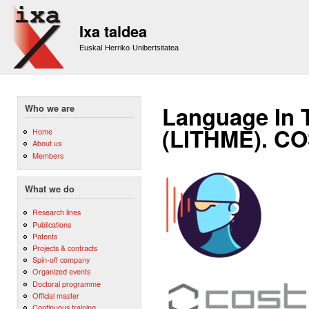
Sk
m
Ixa taldea
co
Euskal Herriko Unibertsitatea
Language In 
Who we are
(LITHME). CO
Home
About us
Members
What we do
Research lines
Publications
Patents
Projects & contracts
Spin-off company
Organized events
Doctoral programme
Official master
Continuous training