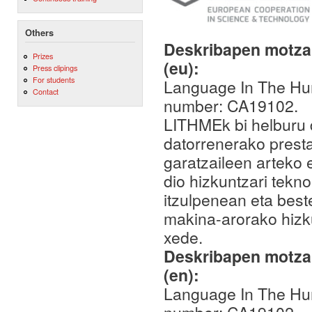
Others
Deskribapen motza,
Prizes
(eu):
Press clipings
For students
Language In The Hu
Contact
number: CA19102.
LITHMEk bi helburu di
datorrenerako presta
garatzaileen arteko 
dio hizkuntzari tekn
itzulpenean eta best
makina-arorako hizku
xede.
Deskribapen motza,
(en):
Language In The Hu