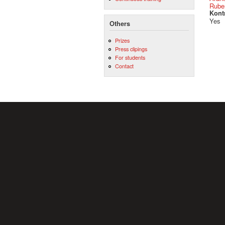
Ruben
Kont
Yes
Others
Prizes
Press clipings
For students
Contact