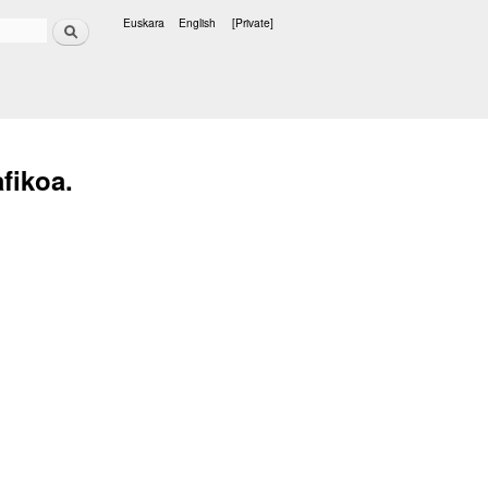
Search
Euskara
English
[Private]
Languages
fikoa.