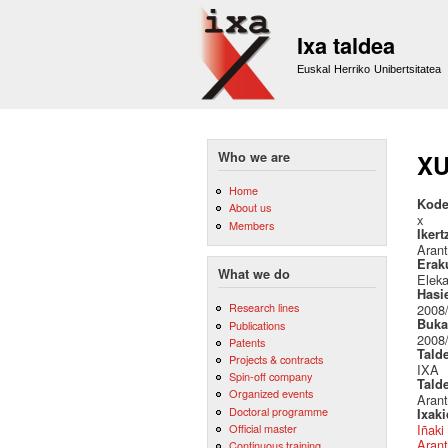
Ixa taldea
Euskal Herriko Unibertsitatea
Who we are
XU
Home
Kode
About us
x
Members
Ikert
Arant
Erak
What we do
Eleka
Hasi
Research lines
2008
Buka
Publications
2008
Patents
Tald
Projects & contracts
IXA
Spin-off company
Tald
Organized events
Arant
Doctoral programme
Ixak
Official master
Iñaki
Arant
Continuous training