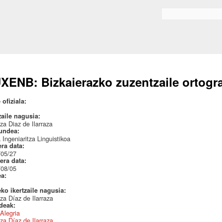
Skip to
main
Search form
content
XENB: Bizkaierazko zuzentzaile ortogra
 ofiziala:
zaile nagusia:
za Diaz de Ilarraza
undea:
 Ingeniaritza Linguistikoa
era data:
/05/27
era data:
/08/05
ea:
eko ikertzaile nagusia:
za Díaz de Ilarraza
ideak:
 Alegria
za Díaz de Ilarraza