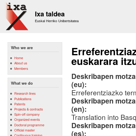
Sk
m
Ixa taldea
co
Euskal Herriko Unibertsitatea
Erreferentzia
Who we are
euskarara itzu
Home
About us
Members
Deskribapen motza,
(eu):
What we do
Erreferentziazko term
Research lines
Deskribapen motza,
Publications
Patents
(en):
Projects & contracts
Spin-off company
Translation into Basq
Organized events
Deskribapen motza,
Doctoral programme
Official master
(es):
Continuous training