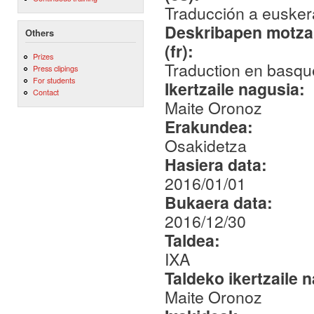
Traducción a euskera
Deskribapen motza,
Others
(fr):
Prizes
Traduction en basque
Press clipings
For students
Ikertzaile nagusia:
Contact
Maite Oronoz
Erakundea:
Osakidetza
Hasiera data:
2016/01/01
Bukaera data:
2016/12/30
Taldea:
IXA
Taldeko ikertzaile 
Maite Oronoz