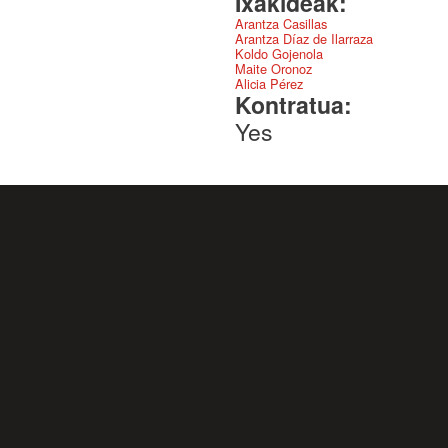
Ixakideak:
Arantza Casillas
Arantza Díaz de Ilarraza
Koldo Gojenola
Maite Oronoz
Alicia Pérez
Kontratua:
Yes