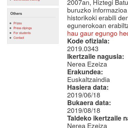
2007an, Hiztegi Batu
buruzko informazioa 
Others
historikoki erabili 
egunerokoan erabilt
Prizes
Press clipings
hau gaur egungo he
For students
Contact
Kode ofiziala:
2019.0343
Ikertzaile nagusia:
Nerea Ezeiza
Erakundea:
Euskaltzaindia
Hasiera data:
2019/06/18
Bukaera data:
2019/08/18
Taldeko ikertzaile 
Nerea Ezeiza