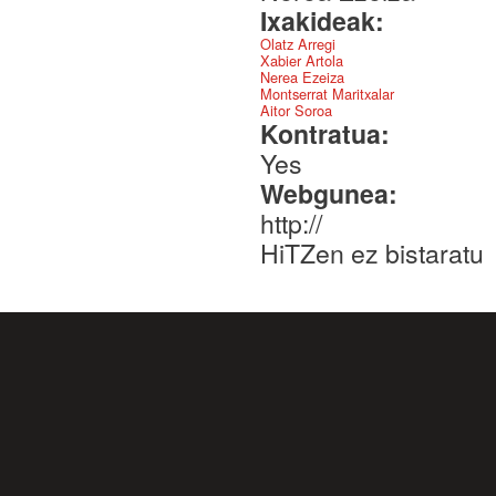
Ixakideak:
Olatz Arregi
Xabier Artola
Nerea Ezeiza
Montserrat Maritxalar
Aitor Soroa
Kontratua:
Yes
Webgunea:
http://
HiTZen ez bistaratu