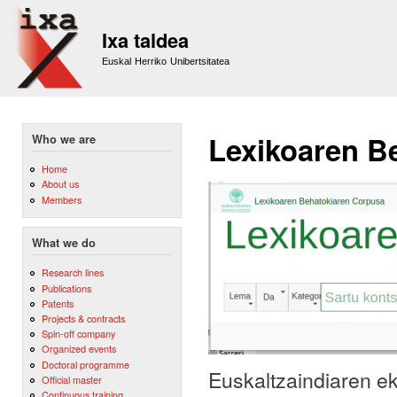
Sk
m
Ixa taldea
co
Euskal Herriko Unibertsitatea
Lexikoaren Be
Who we are
Home
About us
Members
What we do
Research lines
Publications
Patents
Projects & contracts
Spin-off company
Organized events
Doctoral programme
Euskaltzaindiaren e
Official master
Continuous training