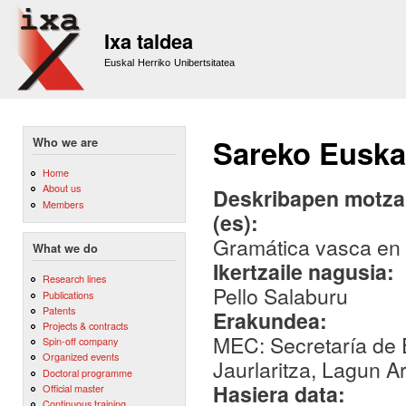
Sk
m
Ixa taldea
co
Euskal Herriko Unibertsitatea
Sareko Euska
Who we are
Home
About us
Deskribapen motza,
Members
(es):
Gramática vasca en
What we do
Ikertzaile nagusia:
Research lines
Pello Salaburu
Publications
Patents
Erakundea:
Projects & contracts
MEC: Secretaría de 
Spin-off company
Organized events
Jaurlaritza, Lagun A
Doctoral programme
Hasiera data:
Official master
Continuous training