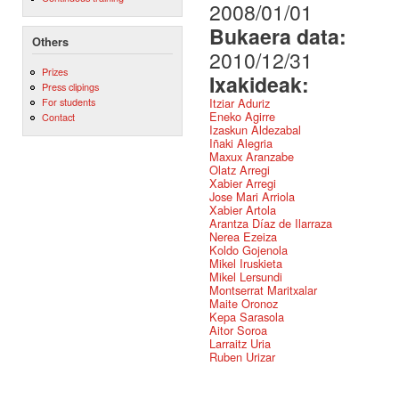
2008/01/01
Bukaera data:
Others
2010/12/31
Prizes
Ixakideak:
Press clipings
Itziar Aduriz
For students
Eneko Agirre
Contact
Izaskun Aldezabal
Iñaki Alegria
Maxux Aranzabe
Olatz Arregi
Xabier Arregi
Jose Mari Arriola
Xabier Artola
Arantza Díaz de Ilarraza
Nerea Ezeiza
Koldo Gojenola
Mikel Iruskieta
Mikel Lersundi
Montserrat Maritxalar
Maite Oronoz
Kepa Sarasola
Aitor Soroa
Larraitz Uria
Ruben Urizar