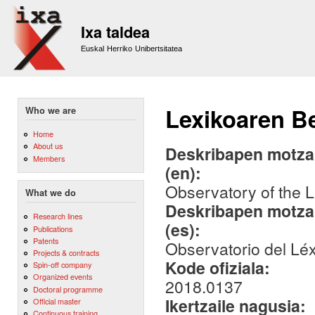
Sk
m
Ixa taldea
co
Euskal Herriko Unibertsitatea
Lexikoaren B
Who we are
Home
About us
Deskribapen motza,
Members
(en):
Observatory of the 
What we do
Deskribapen motza,
Research lines
(es):
Publications
Patents
Observatorio del Lé
Projects & contracts
Kode ofiziala:
Spin-off company
Organized events
2018.0137
Doctoral programme
Ikertzaile nagusia:
Official master
Continuous training