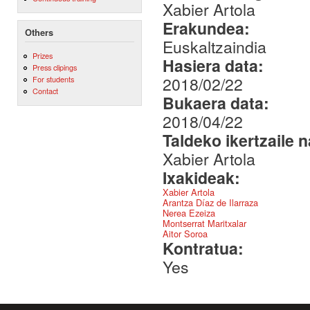
Xabier Artola
Erakundea:
Others
Euskaltzaindia
Prizes
Hasiera data:
Press clipings
2018/02/22
For students
Contact
Bukaera data:
2018/04/22
Taldeko ikertzaile 
Xabier Artola
Ixakideak:
Xabier Artola
Arantza Díaz de Ilarraza
Nerea Ezeiza
Montserrat Maritxalar
Aitor Soroa
Kontratua:
Yes