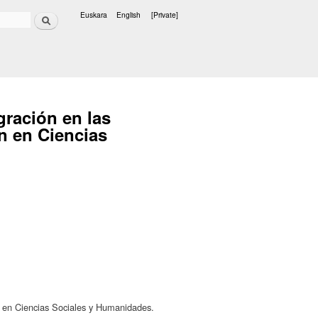
Search
Euskara
English
[Private]
Languages
gración en las
n en Ciencias
ón en Ciencias Sociales y Humanidades.