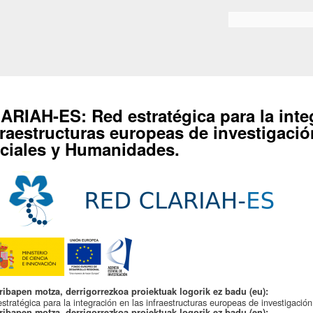
Skip to
main
Search form
content
ARIAH-ES: Red estratégica para la inte
fraestructuras europeas de investigació
ciales y Humanidades.
ribapen motza, derrigorrezkoa proiektuak logorik ez badu (eu):
stratégica para la integración en las infraestructuras europeas de investigaci
ribapen motza, derrigorrezkoa proiektuak logorik ez badu (en):