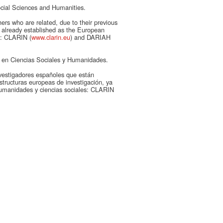
Social Sciences and Humanities.
ers who are related, due to their previous
s, already established as the European
l: CLARIN (
www.clarin.eu
) and DARIAH
ón en Ciencias Sociales y Humanidades.
nvestigadores españoles que están
aestructuras europeas de investigación, ya
humanidades y ciencias sociales: CLARIN