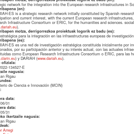
egic network for the integration into the European research infrastructures in 
ribapena (en):
AH-ES is a strategic research network initially constituted by Spanish research
cipation and current interest, with the current European research infrastructure
rch Infrastructure Consortium or ERIC, for the humanities and sciences. socia
dariah.eu
).
ribapen motza, derrigorrezkoa proiektuak logorik ez badu (es):
stratégica para la integración en las infraestructuras europeas de investigaci
ribapena (es):
AH-ES es una red de investigación estratégica constituida inicialmente por i
ionados, por su participación anterior y su interés actual, con las actuales infr
ituidas como European Research Infrastructure Consortium o ERIC, para las 
clarin.eu
) y DARIAH (
www.dariah.eu
).
 ofiziala:
022-134527-E
zaile nagusia:
an Rigau
undea:
terio de Ciencia e Innovación (MCIN)
a:
era data:
/06/01
era data:
/05/31
eko ikertzaile nagusia:
an Rigau
ideak:
r Arregi