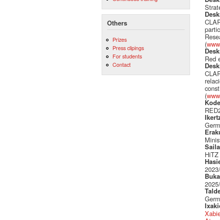
Strat
Desk
CLARI
Others
parti
Resea
Prizes
(
www.
Press clipings
Desk
For students
Red e
Contact
Desk
CLARI
relac
const
(
www.
Kode
RED2
Ikert
Germ
Erak
Minis
Sail
HiTZ
Hasi
2023
Buka
2025
Tald
Germ
Ixak
Xabie