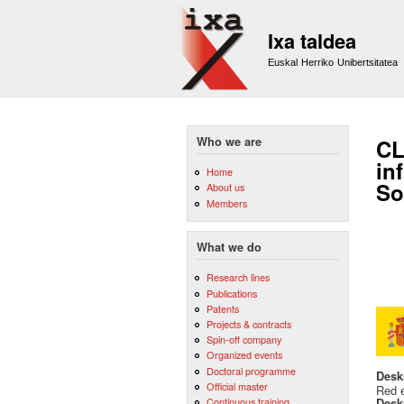
Ixa taldea
Euskal Herriko Unibertsitatea
Who we are
CL
in
Home
So
About us
Members
What we do
Research lines
Publications
Patents
Projects & contracts
Spin-off company
Organized events
Doctoral programme
Desk
Official master
Red e
Continuous training
Desk