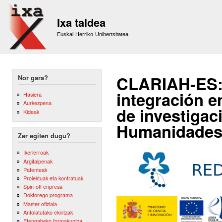
Sk
m
Ixa taldea
co
Euskal Herriko Unibertsitatea
CLARIAH-ES: 
Nor gara?
integración e
Hasiera
Aurkezpena
de investigac
Kideak
Humanidades
Zer egiten dugu?
Ikerlerroak
Argitalpenak
Patenteak
Proiektuak eta kontratuak
Spin-off enpresa
Doktorego programa
Master ofiziala
Antolatutako ekintzak
Etengabeko formakuntza