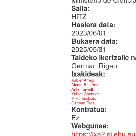
Saila:
HiTZ
Hasiera data:
2023/06/01
Bukaera data:
2025/05/31
Taldeko ikertzaile 
German Rigau
Ixakideak:
Xabier Arregi
Ainara Estarrona
Aritz Farwell
Xabier Goenaga
Mikel Iruskieta
German Rigau
Kontratua:
Ez
Webgunea:
https://ixa2.si.ehu.e