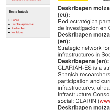
Deskribapen motza,
Beste batzuk
(eu):
Red estratégica para
Sariak
Prentsa aipamenak
de investigación en
Ikasleentzat
Deskribapen motza,
Kontaktua
(en):
Strategic network fo
infrastructures in S
Deskribapena (en)
CLARIAH-ES is a stra
Spanish researchers 
participation and cur
infrastructures, alr
Infrastructure Conso
social: CLARIN (
www
Deskribapen motza,