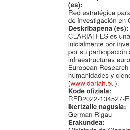
(es):
Red estratégica para
de investigación en
Deskribapena (es)
CLARIAH-ES es una r
inicialmente por inv
por su participación 
infraestructuras eur
European Research I
humanidades y cienc
(
www.dariah.eu
).
Kode ofiziala:
RED2022-134527-E
Ikertzaile nagusia:
German Rigau
Erakundea:
Ministerio de Cienci