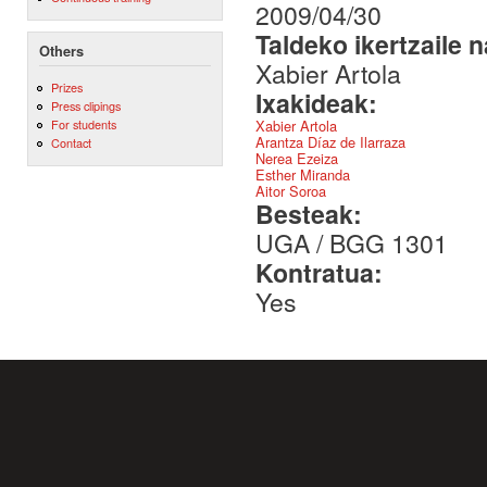
2009/04/30
Taldeko ikertzaile 
Others
Xabier Artola
Prizes
Ixakideak:
Press clipings
Xabier Artola
For students
Arantza Díaz de Ilarraza
Contact
Nerea Ezeiza
Esther Miranda
Aitor Soroa
Besteak:
UGA / BGG 1301
Kontratua:
Yes