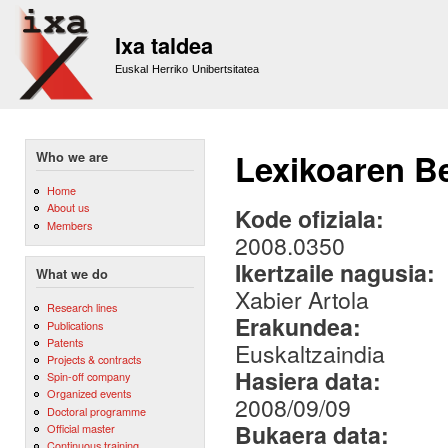
Sk
m
Ixa taldea
co
Euskal Herriko Unibertsitatea
Lexikoaren Be
Who we are
Home
About us
Kode ofiziala:
Members
2008.0350
Ikertzaile nagusia:
What we do
Xabier Artola
Research lines
Erakundea:
Publications
Patents
Euskaltzaindia
Projects & contracts
Hasiera data:
Spin-off company
Organized events
2008/09/09
Doctoral programme
Bukaera data:
Official master
Continuous training