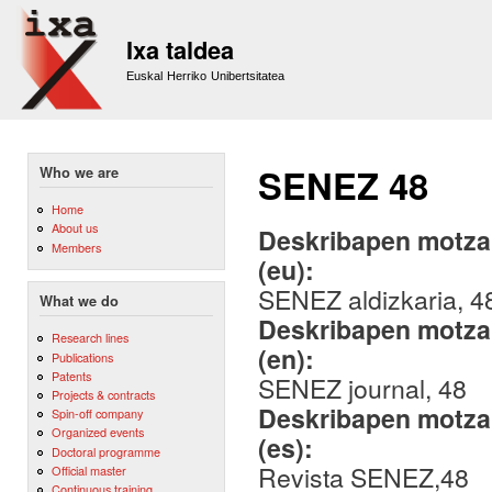
Sk
m
Ixa taldea
co
Euskal Herriko Unibertsitatea
SENEZ 48
Who we are
Home
About us
Deskribapen motza,
Members
(eu):
SENEZ aldizkaria, 4
What we do
Deskribapen motza,
Research lines
(en):
Publications
Patents
SENEZ journal, 48
Projects & contracts
Deskribapen motza,
Spin-off company
Organized events
(es):
Doctoral programme
Revista SENEZ,48
Official master
Continuous training