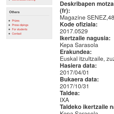
Deskribapen motza,
(fr):
Others
Magazine SENEZ,4
Prizes
Kode ofiziala:
Press clipings
2017.0529
For students
Contact
Ikertzaile nagusia:
Kepa Sarasola
Erakundea:
Euskal itzultzaile, z
Hasiera data:
2017/04/01
Bukaera data:
2017/10/31
Taldea:
IXA
Taldeko ikertzaile 
Kepa Sarasola