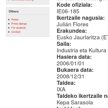
Kode ofiziala:
IE06-185
Others
Ikertzaile nagusia:
Prizes
Julián Flores
Press clipings
For students
Erakundea:
Contact
Eusko Jaurlaritza (
Saila:
Industria eta Kultura
Hasiera data:
2006/01/01
Bukaera data:
2008/12/31
Taldea:
IXA
Taldeko ikertzaile 
Kepa Sarasola