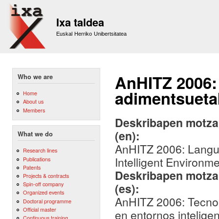
Sk
m
Ixa taldea
co
Euskal Herriko Unibertsitatea
AnHITZ 2006:
Who we are
adimentsuetak
Home
About us
Members
Deskribapen motza,
(en):
What we do
AnHITZ 2006: Languag
Research lines
Intelligent Environme
Publications
Patents
Deskribapen motza,
Projects & contracts
Spin-off company
(es):
Organized events
AnHITZ 2006: Tecnolo
Doctoral programme
Official master
en entornos intelige
Continuous training