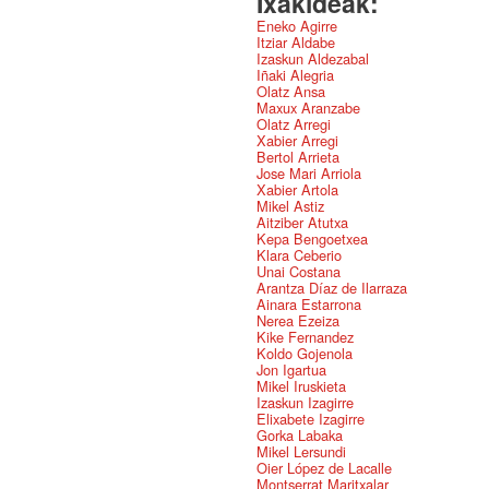
Ixakideak:
Eneko Agirre
Itziar Aldabe
Izaskun Aldezabal
Iñaki Alegria
Olatz Ansa
Maxux Aranzabe
Olatz Arregi
Xabier Arregi
Bertol Arrieta
Jose Mari Arriola
Xabier Artola
Mikel Astiz
Aitziber Atutxa
Kepa Bengoetxea
Klara Ceberio
Unai Costana
Arantza Díaz de Ilarraza
Ainara Estarrona
Nerea Ezeiza
Kike Fernandez
Koldo Gojenola
Jon Igartua
Mikel Iruskieta
Izaskun Izagirre
Elixabete Izagirre
Gorka Labaka
Mikel Lersundi
Oier López de Lacalle
Montserrat Maritxalar