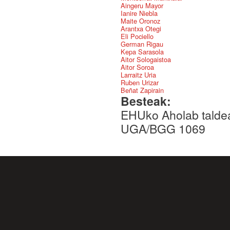
Aingeru Mayor
Ianire Niebla
Maite Oronoz
Arantxa Otegi
Eli Pociello
German Rigau
Kepa Sarasola
Aitor Sologaistoa
Aitor Soroa
Larraitz Uria
Ruben Urizar
Beñat Zapirain
Besteak:
EHUko Aholab taldea
UGA/BGG 1069