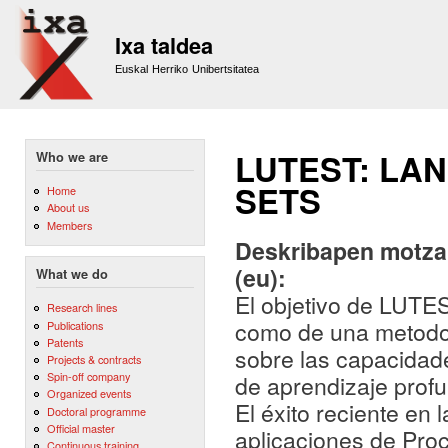
Sk
m
Ixa taldea
co
Euskal Herriko Unibertsitatea
LUTEST: LA
Who we are
SETS
Home
About us
Members
Deskribapen motza,
(eu):
What we do
El objetivo de LUTES
Research lines
como de una metodol
Publications
Patents
sobre las capacidade
Projects & contracts
Spin-off company
de aprendizaje prof
Organized events
El éxito reciente en 
Doctoral programme
Official master
aplicaciones de Pro
Continuous training